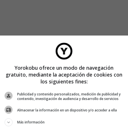
ionados con esta bebida. Primero: que en ese momento de
 de la fiesta, uno llegue a la conclusión de que todos
rse como su madre lo trajo al mundo. Y segundo: que uno
Yorokobu ofrece un modo de navegación
gratuito, mediante la aceptación de cookies con
los siguientes fines:
ata de la segunda razón. Es, además, un orgullo colectivo: en
Publicidad y contenido personalizados, medición de publicidad y
protagonistas del proceso de producción de esta marca de
contenido, investigación de audiencia y desarrollo de servicios
os de la destilería de Ahus (Suecia).
Almacenar la información en un dispositivo y/o acceder a ella
a campaña, cuenta cómo se gestó esta idea: «Todos en el
Más información
el
tour
en la fábrica en Ahus. Los procesos de destilación y la