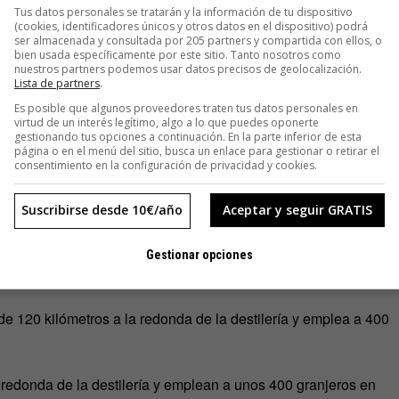
o para reciclar todo lo posible, así que fue fácil llegar al
Tus datos personales se tratarán y la información de tu dispositivo
(cookies, identificadores únicos y otros datos en el dispositivo) podrá
ión es totalmente transparente».
ser almacenada y consultada por 205 partners y compartida con ellos, o
bien usada específicamente por este sitio. Tanto nosotros como
nuestros partners podemos usar datos precisos de geolocalización.
ndo digital. Apuesta por la viralidad. El carácter sueco, la
Lista de partners
.
ó: «Nos encanta que los suecos tengan una facilidad
Es posible que algunos proveedores traten tus datos personales en
 delante», bromea González.
virtud de un interés legítimo, algo a lo que puedes oponerte
gestionando tus opciones a continuación. En la parte inferior de esta
página o en el menú del sitio, busca un enlace para gestionar o retirar el
consentimiento en la configuración de privacidad y cookies.
 producción con carbono neutral y cómo utilizan los sobrantes
Suscribirse desde 10€/año
Aceptar y seguir GRATIS
Este vodka se fabrica con una perspectiva local de cuidado y
 por todo el mundo. Sigue la máxima contemporánea: «Piensa
Gestionar opciones
de 120 kilómetros a la redonda de la destilería y emplea a 400
 redonda de la destilería y emplean a unos 400 granjeros en