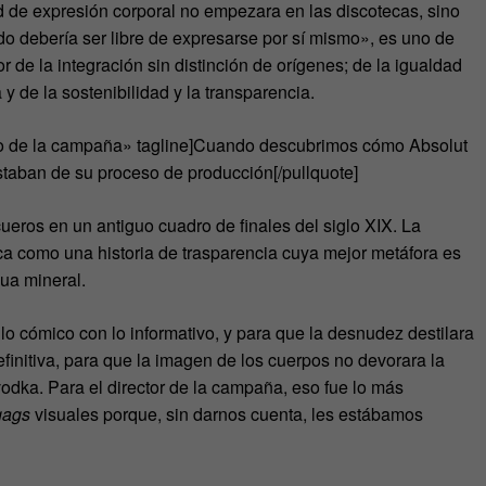
ad de expresión corporal no empezara en las discotecas, sino
 debería ser libre de expresarse por sí mismo», es uno de
 de la integración sin distinción de orígenes; de la igualdad
y de la sostenibilidad y la transparencia.
tivo de la campaña» tagline]Cuando descubrimos cómo Absolut
staban de su proceso de producción[/pullquote]
ueros en un antiguo cuadro de finales del siglo XIX. La
arca como una historia de trasparencia cuya mejor metáfora es
gua mineral.
r lo cómico con lo informativo, y para que la desnudez destilara
efinitiva, para que la imagen de los cuerpos no devorara la
vodka. Para el director de la campaña, eso fue lo más
gags
visuales porque, sin darnos cuenta, les estábamos