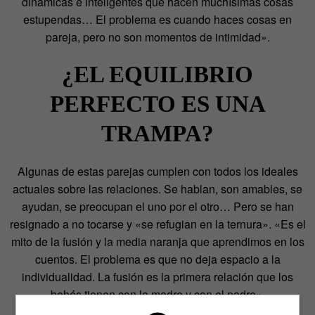
dinámicas e inteligentes que hacen muchísimas cosas
estupendas… El problema es cuando haces cosas en
pareja, pero no son momentos de intimidad».
¿EL EQUILIBRIO
PERFECTO ES UNA
TRAMPA?
Algunas de estas parejas cumplen con todos los ideales
actuales sobre las relaciones. Se hablan, son amables, se
ayudan, se preocupan el uno por el otro… Pero se han
resignado a no tocarse y «se refugian en la ternura». «Es el
mito de la fusión y la media naranja que aprendimos en los
cuentos. El problema es que no deja espacio a la
individualidad. La fusión es la primera relación que los
bebés tienen con la madre y con el padre».