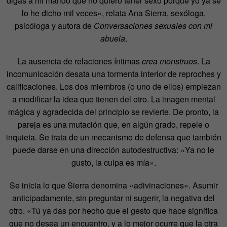
digas a mi marido que no quiero tener sexo porque yo ya se
lo he dicho mil veces», relata Ana Sierra, sexóloga,
psicóloga y autora de
Conversaciones sexuales con mi
abuela
.
La ausencia de relaciones íntimas
crea monstruos
. La
incomunicación desata una tormenta interior de reproches y
calificaciones. Los dos miembros (o uno de ellos) empiezan
a modificar la idea que tienen del otro. La imagen mental
mágica y agradecida del principio se revierte. De pronto, la
pareja es una mutación que, en algún grado, repele o
inquieta. Se trata de un mecanismo de defensa que también
puede darse en una dirección autodestructiva: «Ya no le
gusto, la culpa es mía».
Se inicia lo que Sierra denomina «adivinaciones». Asumir
anticipadamente, sin preguntar ni sugerir, la negativa del
otro. «Tú ya das por hecho que el gesto que hace significa
que no desea un encuentro, y a lo mejor ocurre que la otra