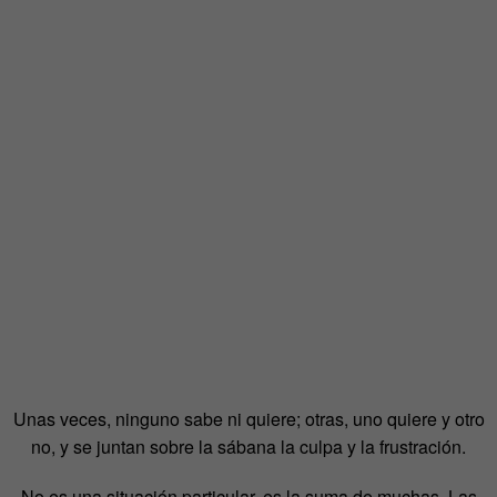
Unas veces, ninguno sabe ni quiere; otras, uno quiere y otro
no, y se juntan sobre la sábana la culpa y la frustración.
No es una situación particular, es la suma de muchas. Las