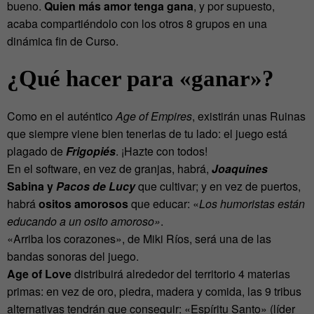
bueno.
Quien más amor tenga gana
, y por supuesto,
acaba compartiéndolo con los otros 8 grupos en una
dinámica fin de Curso.
¿Qué hacer para «ganar»?
Como en el auténtico
Age of Empires
, existirán unas Ruinas
que siempre viene bien tenerlas de tu lado: el juego está
plagado de
Frigopiés
. ¡Hazte con todos!
En el software, en vez de granjas, habrá,
Joaquines
Sabina y
Pacos de Lucy
que cultivar; y en vez de puertos,
habrá
ositos amorosos
que educar: «
Los humoristas están
educando a un osito amoroso»
.
«Arriba los corazones», de Miki Ríos, será una de las
bandas sonoras del juego.
Age of Love
distribuirá alrededor del territorio 4 materias
primas: en vez de oro, piedra, madera y comida, las 9 tribus
alternativas tendrán que conseguir: «Espíritu Santo» (líder