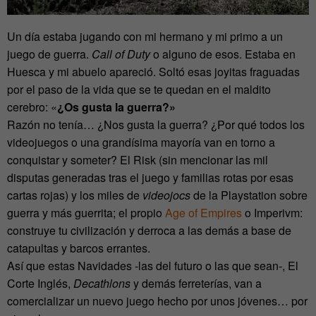
Un día estaba jugando con mi hermano y mi primo a un
juego de guerra.
Call of Duty
o alguno de esos. Estaba en
Huesca y mi abuelo apareció. Soltó esas joyitas fraguadas
por el paso de la vida que se te quedan en el maldito
cerebro: «
¿Os gusta la guerra?»
Razón no tenía… ¿Nos gusta la guerra? ¿Por qué todos los
videojuegos o una grandísima mayoría van en torno a
conquistar y someter? El Risk (sin mencionar las mil
disputas generadas tras el juego y familias rotas por esas
cartas rojas) y los miles de
videojocs
de la Playstation sobre
guerra y más guerrita; el propio
Age of Empires
o Imperivm:
construye tu civilización y derroca a las demás a base de
catapultas y barcos errantes.
Así que estas Navidades -las del futuro o las que sean-, El
Corte Inglés,
Decathlons
y demás ferreterías, van a
comercializar un nuevo juego hecho por unos jóvenes… por