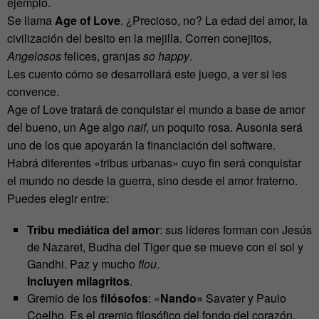
ejemplo.
Se llama
Age of Love
. ¿Precioso, no? La edad del amor, la
civilización del besito en la mejilla. Corren conejitos,
Angelosos
felices, granjas
so happy
.
Les cuento cómo se desarrollará este juego, a ver si les
convence.
Age of Love tratará de conquistar el mundo a base de amor
del bueno, un Age algo
naif
, un poquito rosa. Ausonia será
uno de los que apoyarán la financiación del software.
Habrá diferentes «tribus urbanas» cuyo fin será conquistar
el mundo no desde la guerra, sino desde el amor fraterno.
Puedes elegir entre:
Tribu mediática del amor
: sus líderes forman con Jesús
de Nazaret, Budha del Tiger que se mueve con el sol y
Gandhi. Paz y mucho
flou
.
Incluyen milagritos
.
Gremio de los
filósofos
: «
Nando»
Savater y Paulo
Coelho. Es el gremio filosófico del fondo del corazón.