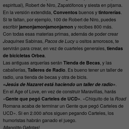
espiritual), Robert de Niro, Zapatófonos y siesta en pijama.
En la versión extendida,
Conventos
buenos y
tintorerías
.
Si te faltan, por ejemplo, 100 de Robert de Niro, puedes
escribir
jamonjamonjamonjamon
y recibes 800 más.
Con todas esas materias primas, además de poder crear
Joaquines
Sabinas,
Pacos de Lucy
u ositos amorosos, te
servirán para crear, en vez de cuarteles generales,
tiendas
de bicicletas Orbea
.
Las antiguas arquerías serán
Tienda de Becas
, y las
caballerías,
Talleres de Radio
. Es bueno tener un taller de
radio, una tienda de becas y otra de bicis.
«Jesús de Nazaret está haciendo un taller de radio»
.
En el Age of Love, en vez de construir Maravillas, harás
«
Gente que pegó Carteles de UCD»
. «Chiquito de la
Road
Romana acaba de terminar un Gente que pegó Carteles de
UCD». Si en 2.000 años siguen pegando Carteles, los
humoristas habrán ganado el juego.
¡Manolito Gafotas!