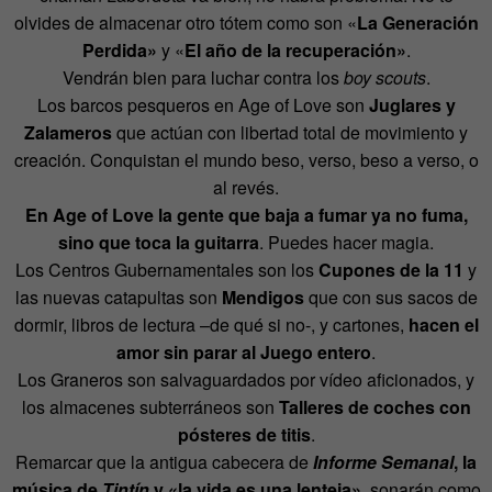
olvides de almacenar otro tótem como son «
La Generación
Perdida»
y «
El año de la recuperación»
.
Vendrán bien para luchar contra los
boy scouts
.
Los barcos pesqueros en Age of Love son
Juglares y
Zalameros
que actúan con libertad total de movimiento y
creación. Conquistan el mundo beso, verso, beso a verso, o
al revés.
En Age of Love la gente que baja a fumar ya no fuma,
sino que toca la guitarra
. Puedes hacer magia.
Los Centros Gubernamentales son los
Cupones de la 11
y
las nuevas catapultas son
Mendigos
que con sus sacos de
dormir, libros de lectura –de qué si no-, y cartones,
hacen el
amor sin parar al Juego entero
.
Los Graneros son salvaguardados por vídeo aficionados, y
los almacenes subterráneos son
Talleres de coches con
pósteres de titis
.
Remarcar que la antigua cabecera de
Informe Semanal
, la
música de
Tintín
y «la vida es una lenteja»
, sonarán como