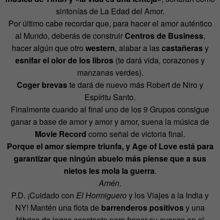
sintonías de La Edad del Amor.
Por último cabe recordar que, para hacer el amor auténtico
al Mundo, deberás de construir
Centros de Business
,
hacer algún que otro
western
, alabar a las
castañeras
y
esnifar el olor de los libros
(te dará vida, corazones y
manzanas verdes).
Coger brevas
te dará de nuevo más Robert de Niro y
Espíritu Santo.
Finalmente cuando al final uno de los 9 Grupos consigue
ganar a base de amor y amor y amor, suena la música de
Movie Record
como señal de victoria final.
Porque el amor siempre triunfa, y Age of Love está para
garantizar que ningún abuelo más piense que a sus
nietos les mola la guerra
.
Amén
.
P.D. ¡Cuidado con
El Hormiguero
y los Viajes a la India y
NY! Mantén una flota de
barrenderos positivos
y una
fábrica de logos constante para frenar su avance en el