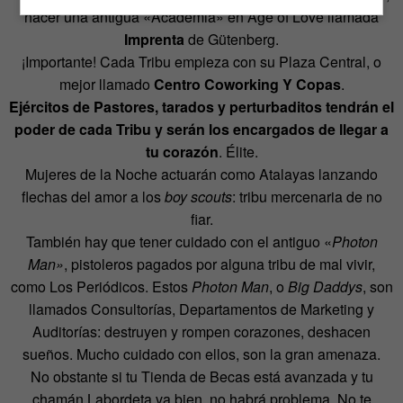
hacer una antigua «Academia» en Age of Love llamada
Imprenta
de Gütenberg.
¡Importante! Cada Tribu empieza con su Plaza Central, o
mejor llamado
Centro Coworking Y Copas
.
Ejércitos de Pastores, tarados y perturbaditos tendrán el
poder de cada Tribu y serán los encargados de llegar a
tu corazón
. Élite.
Mujeres de la Noche actuarán como Atalayas lanzando
flechas del amor a los
boy scouts
: tribu mercenaria de no
fiar.
También hay que tener cuidado con el antiguo «
Photon
Man»
, pistoleros pagados por alguna tribu de mal vivir,
como Los Periódicos. Estos
Photon Man
, o
Big Daddys
, son
llamados Consultorías, Departamentos de Marketing y
Auditorías: destruyen y rompen corazones, deshacen
sueños. Mucho cuidado con ellos, son la gran amenaza.
No obstante si tu Tienda de Becas está avanzada y tu
chamán Labordeta va bien, no habrá problema. No te