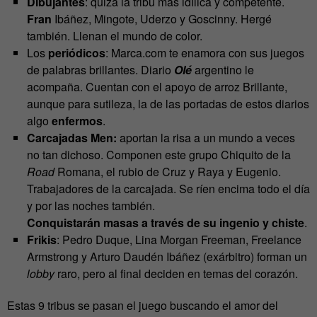
Dibujantes
: quizá la tribu más idílica y competente.
Fran
Ibáñez, Mingote, Uderzo y Goscinny. Hergé
también. Llenan el mundo de color.
Los
periódicos
: Marca.com te enamora con sus juegos
de palabras brillantes. Diario
Olé
argentino le
acompaña. Cuentan con el apoyo de arroz Brillante,
aunque para sutileza, la de las portadas de estos diarios
algo
enfermos
.
Carcajadas Men:
aportan la risa a un mundo a veces
no tan dichoso. Componen este grupo Chiquito de la
Road
Romana, el rubio de Cruz y Raya y Eugenio.
Trabajadores de la carcajada. Se ríen encima todo el día
y por las noches también.
Conquistarán masas a través de su ingenio y chiste
.
Frikis
: Pedro Duque, Lina Morgan Freeman, Freelance
Armstrong y Arturo Daudén Ibáñez (exárbitro) forman un
lobby
raro, pero al final deciden en temas del corazón.
Estas 9 tribus se pasan el juego buscando el amor del