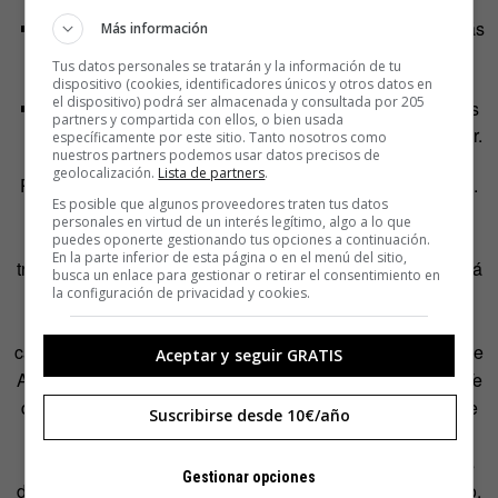
te ayuda).
Manolo LaLama comenta el juego. Age of Love además
Más información
lo presenta el rubio de
Blade Runner
(el de he visto
Tus datos personales se tratarán y la información de tu
cosas que bla bla bla…).
dispositivo (cookies, identificadores únicos y otros datos en
el dispositivo) podrá ser almacenada y consultada por 205
El
abuelo bantú y el padre tirolés
son los sacerdotes
partners y compartida con ellos, o bien usada
de los Templos del Amor que puedes también construir.
específicamente por este sitio. Tanto nosotros como
nuestros partners podemos usar datos precisos de
geolocalización.
Lista de partners
.
Pero, ¡ojo!, no todo son días de vino y rosas en este juego.
Es posible que algunos proveedores traten tus datos
De pronto los Cursos del INEM y CV desactualizados
personales en virtud de un interés legítimo, algo a lo que
pueden atacar tu ciudad. La tía del pueblo también, pero
puedes oponerte gestionando tus opciones a continuación.
En la parte inferior de esta página o en el menú del sitio,
tranquilo: si posees un
Ramonchu
en tu equipo, no pasará
busca un enlace para gestionar o retirar el consentimiento en
nada.
la configuración de privacidad y cookies.
Es bueno también que construyas un mercado. En este
caso, «
Cochera de Alsa»
; con que tengas una Estación de
Aceptar y seguir GRATIS
Autocares, es suficiente. Aunque dos es bueno también. Te
darán Roberts de Niro y las otras 3 materias primas que te
Suscribirse desde 10€/año
hacen seguir evolucionando.
Las casitas son
ciudades deportivas.
Unas 10 ciudades
Gestionar opciones
deportivas por tribu son un buen número para, por ejemplo,