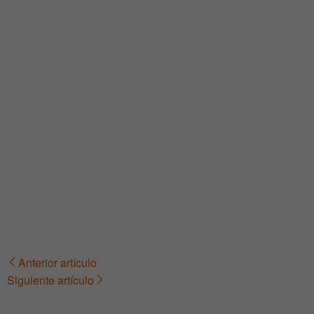
Anterior artículo
Navegación
Siguiente artículo
de