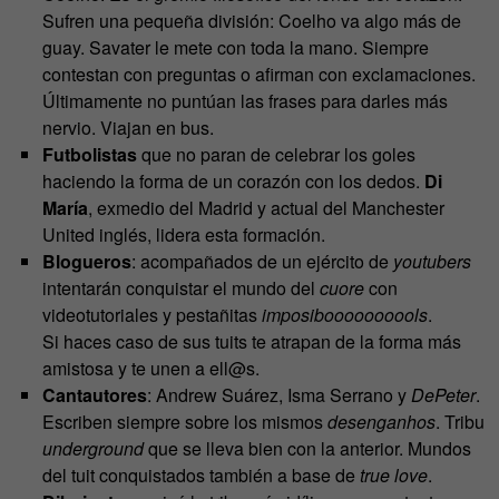
Sufren una pequeña división: Coelho va algo más de
guay. Savater le mete con toda la mano. Siempre
contestan con preguntas o afirman con exclamaciones.
Últimamente no puntúan las frases para darles más
nervio. Viajan en bus.
Futbolistas
que no paran de celebrar los goles
haciendo la forma de un corazón con los dedos.
Di
María
, exmedio del Madrid y actual del Manchester
United inglés, lidera esta formación.
Blogueros
: acompañados de un ejército de
youtubers
intentarán conquistar el mundo del
cuore
con
videotutoriales y pestañitas
imposiboooooooools
.
Si haces caso de sus tuits te atrapan de la forma más
amistosa y te unen a ell@s.
Cantautores
: Andrew Suárez, Isma Serrano y
DePeter
.
Escriben siempre sobre los mismos
desenganhos
. Tribu
underground
que se lleva bien con la anterior. Mundos
del tuit conquistados también a base de
true love
.