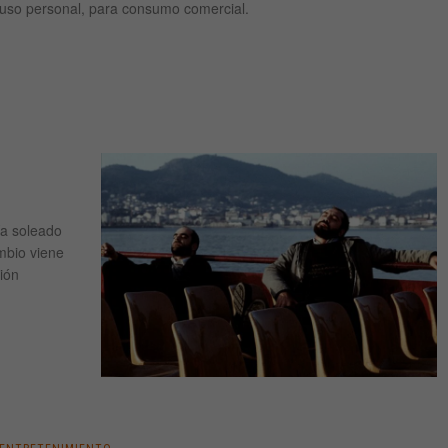
uso personal, para consumo comercial.
ía soleado
mbio viene
ión