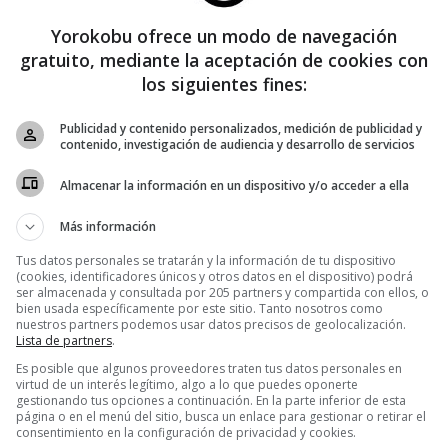
Yorokobu ofrece un modo de navegación
gratuito, mediante la aceptación de cookies con
ENTRETENIMIENTO
los siguientes fines:
Los gastro inventos del Profesor
Bacterio
Publicidad y contenido personalizados, medición de publicidad y
contenido, investigación de audiencia y desarrollo de servicios
Las McDalenas del McDonald’s las ha inventado el profesor
Bacterio, que ahora lleva un pendiente de coco y pantalones pitillo.
Almacenar la información en un dispositivo y/o acceder a ella
Curra de 15:00 a 24:00 creando gastro inventos para llevar o tomar
Más información
Tus datos personales se tratarán y la información de tu dispositivo
(cookies, identificadores únicos y otros datos en el dispositivo) podrá
ser almacenada y consultada por 205 partners y compartida con ellos, o
bien usada específicamente por este sitio. Tanto nosotros como
nuestros partners podemos usar datos precisos de geolocalización.
Lista de partners
.
Es posible que algunos proveedores traten tus datos personales en
virtud de un interés legítimo, algo a lo que puedes oponerte
gestionando tus opciones a continuación. En la parte inferior de esta
página o en el menú del sitio, busca un enlace para gestionar o retirar el
del Ola K
consentimiento en la configuración de privacidad y cookies.
Chips Rajoy