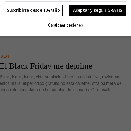
Suscribirse desde 10€/año
Aceptar y seguir GRATIS
Gestionar opciones
IDEAS
El Black Friday me deprime
Black, black, black, vida en black. «Esto no es intuitivo, revísame
estos mails, el periódico gratuito no está caliente, otra palmera de
chocolate congelada de la máquina de los cafés. Otro asalto