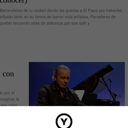
Barrenderos de tu ciudad dando las gracias a El Flaco por haberles
influido tanto en su forma de barrer más artística. Panaderos de
pueblo lanzando odas de alabanza por ese salir y
n con
e
do por el
imaginar la
 ese color