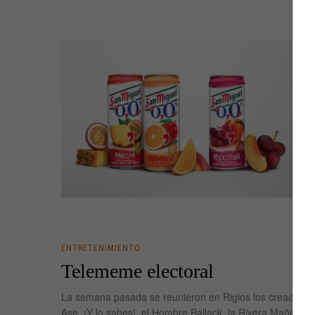
ENTRETENIMIENTO
Telememe electoral
La semana pasada se reunieron en Riglos los creadores 
Ase, ¡Y lo sabes!, el Hombre Ballack, la Rivera Maña y 