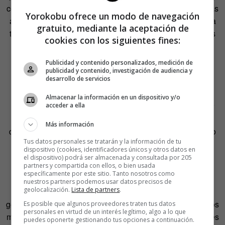
con las cifras de ventas de smartphones disparándose y las
Yorokobu ofrece un modo de navegación
aplicaciones saltando a un dispositivo tan masivo como la
gratuito, mediante la aceptación de
tele. La demanda de apps es alta, creciente y exige a más
cookies con los siguientes fines:
desarrolladores.
Publicidad y contenido personalizados, medición de
En realidad,
tras el anuncio de la futura desaparición de
publicidad y contenido, investigación de audiencia y
desarrollo de servicios
Flash de los dispositivos móviles
, tampoco hay que ser
Nostradamus para ver que no hay mucho futuro
Almacenar la información en un dispositivo y/o
desarrollando software en dicha plataforma. En cualquier
acceder a ella
caso,
Ricardo Sánchez
decidió hace algo más de tiempo
Más información
que la salida podía estar en el reciclaje hacia el desarrollo
Tus datos personales se tratarán y la información de tu
para iOS. «Con flash no puedes hacer nada guay que se
dispositivo (cookies, identificadores únicos y otros datos en
pueda vender en este momento. Así que aprendí a
el dispositivo) podrá ser almacenada y consultada por 205
partners y compartida con ellos, o bien usada
programar en iOS».
específicamente por este sitio. Tanto nosotros como
nuestros partners podemos usar datos precisos de
geolocalización.
Lista de partners
.
Sánchez ha creado una app de retoque de fotografía que
genera imágenes a través de la interpretación de algoritmos
Es posible que algunos proveedores traten tus datos
personales en virtud de un interés legítimo, algo a lo que
matemáticos basados en la triangulación de Delaunay. Tres
puedes oponerte gestionando tus opciones a continuación.