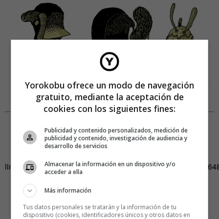
Yorokobu ofrece un modo de navegación
gratuito, mediante la aceptación de
cookies con los siguientes fines:
#YorokobuTeVe
Publicidad y contenido personalizados, medición de
publicidad y contenido, investigación de audiencia y
desarrollo de servicios
[fbvideo
Almacenar la información en un dispositivo y/o
link=»https://www.facebook.com/yorokobu/videos/11843786
acceder a ella
width=»600″ height=»500″ onlyvideo=»1″]
Más información
Tus datos personales se tratarán y la información de tu
dispositivo (cookies, identificadores únicos y otros datos en