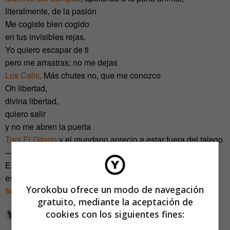
literalmente, de la pasión
Me cogiste bien cogido
en tus invisibles rejas.
Yo quiero escapar de ti
pero me arrastras; no me dejas
Los Calis
. Más chutes no, que me conozco
Oh libertad,
divina libertad,
quiero salir
y no me abren la puerta
Toni El Gitano
y el mundano aprecio a estar fuera del talego
—
Este es uno de los textos que os ofrecemos en nuestro
especial dedicado al amor
con motivo de nuestro número
Yorokobu ofrece un modo de navegación
50
.
gratuito, mediante la aceptación de
cookies con los siguientes fines: