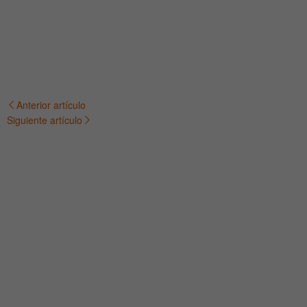
Anterior artículo
Navegación
Siguiente artículo
de
entradas