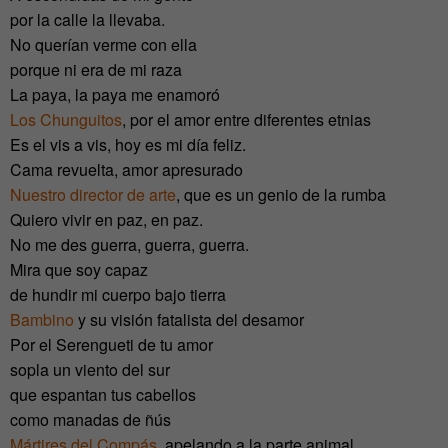
por la calle la llevaba.
No querían verme con ella
porque ni era de mi raza
La paya, la paya me enamoró
Los Chunguitos
, por el amor entre diferentes etnias
Es el vis a vis, hoy es mi día feliz.
Cama revuelta, amor apresurado
Nuestro director de arte
, que es un genio de la rumba
Quiero vivir en paz, en paz.
No me des guerra, guerra, guerra.
Mira que soy capaz
de hundir mi cuerpo bajo tierra
Bambino
y su visión fatalista del desamor
Por el Serengueti de tu amor
sopla un viento del sur
que espantan tus cabellos
como manadas de ñús
Mártires del Compás
, apelando a la parte animal,