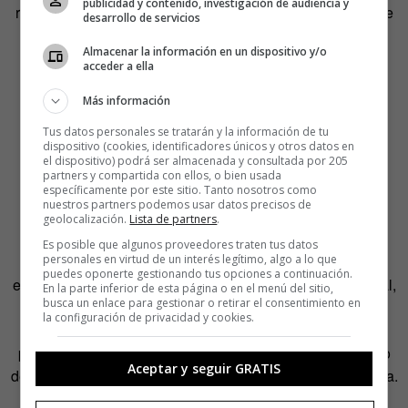
publicidad y contenido, investigación de audiencia y
recomendarles contenido nuevo, o AirBnb, que a través de
desarrollo de servicios
su recogida de datos sobre verificación, evaluaciones,
Almacenar la información en un dispositivo y/o
puntuaciones y
feedback
puede valorar el riesgo de sus
acceder a ella
usuarios y de las propiedades que anuncia.
Más información
Medir y analizar es fácil (si
Tus datos personales se tratarán y la información de tu
dispositivo (cookies, identificadores únicos y otros datos en
sabes cómo)
el dispositivo) podrá ser almacenada y consultada por 205
partners y compartida con ellos, o bien usada
específicamente por este sitio. Tanto nosotros como
nuestros partners podemos usar datos precisos de
Con esa idea, el curso
Analítica digital para negocios
geolocalización.
Lista de partners
.
online
busca despejar la pátina de dificultad en torno a la
Es posible que algunos proveedores traten tus datos
personales en virtud de un interés legítimo, algo a lo que
medición
online
.
A los mandos está Pablo Moratinos,
puedes oponerte gestionando tus opciones a continuación.
embajador
de SiteGround y especialista en analítica digital,
En la parte inferior de esta página o en el menú del sitio,
busca un enlace para gestionar o retirar el consentimiento en
un campo en el que tiene más de una década de
la configuración de privacidad y cookies.
experiencia. Además, Moratinos tiene un conocimiento
profundo de WordPress, y es una figura muy activa dentro
Aceptar y seguir GRATIS
de la comunidad de usuarios de esta plataforma en España.
Ha publicado, también, el libro
Negocios online. Data