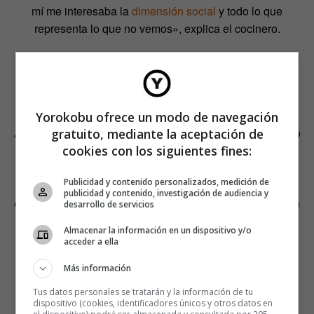
mí me interesaba la
dimensión social
y todo lo que
representa lo que no vemos», explica el cocinero.
EL HAMBRE (DE
APRENDER)
Yorokobu ofrece un modo de navegación
Al final de la escapada, y tras pasar por el equipo creativo
gratuito, mediante la aceptación de
de El Bulli, estaba Mugaritz. El restaurante abrió en 1998
cookies con los siguientes fines:
para recibir a clientes de unos 70 países. Un 80% de las
Publicidad y contenido personalizados, medición de
personas que pasan por el caserío de Errentería son
publicidad y contenido, investigación de audiencia y
extranjeras y, por eso, Aduriz está convencido de que son
desarrollo de servicios
un producto enfocado al mundo.
Almacenar la información en un dispositivo y/o
acceder a ella
Más información
Tus datos personales se tratarán y la información de tu
dispositivo (cookies, identificadores únicos y otros datos en