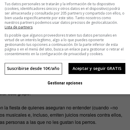
Tus datos personales se tratarán y la información de tu dispositivo
(cookies, identificadores únicos y otros datos en el dispositivo) podrá
ser almacenada y consultada por 205 partners y compartida con ellos, o
bien usada específicamente por este sitio. Tanto nosotros como
rma de adorar la música. Existen
cinco factores (motivos)
nuestros partners podemos usar datos precisos de geolocalización.
Lista de partners
.
Es posible que algunos proveedores traten tus datos personales en
virtud de un interés legítimo, algo a lo que puedes oponerte
 ponerte los pelos de punta. Por su capacidad de regular tu
gestionando tus opciones a continuación. En la parte inferior de esta
página o en el menú del sitio, busca un enlace para gestionar o retirar el
pongo temas que están de acuerdo con mis sensaciones de
consentimiento en la configuración de privacidad y cookies.
e y el movimiento. Por cuestiones sociales: ir a conciertos,
queda de cosas nuevas a través de la música», desgrana el
Suscribirse desde 10€/año
Aceptar y seguir GRATIS
Gestionar opciones
 de la afición musical, encontraron un porcentaje minoritario
iar este grupo.
n la fiesta de quienes aseguran no entender (cuando «no
s musicales e, incluso, emiten juicios morales contra ellos,
s personas a las que no les gustan los perros.