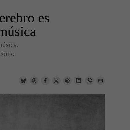
erebro es
 música
música.
 cómo