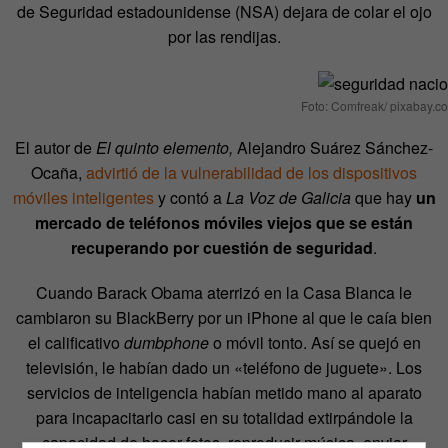
de Seguridad estadounidense (NSA) dejara de colar el ojo
por las rendijas.
Foto: Comfreak/ pixabay.c
El autor de
El quinto elemento,
Alejandro Suárez Sánchez-
Ocaña,
advirtió de la vulnerabilidad de los dispositivos
móviles inteligentes
y contó a
La Voz de Galicia
que hay
un
mercado de teléfonos móviles viejos que se están
recuperando por cuestión de seguridad
.
Cuando Barack Obama aterrizó en la Casa Blanca le
cambiaron su BlackBerry por un iPhone al que le caía bien
el calificativo
dumbphone
o móvil tonto. Así se quejó en
televisión, le habían dado un «teléfono de juguete». Los
servicios de inteligencia habían metido mano al aparato
para incapacitarlo casi en su totalidad extirpándole la
capacidad de hacer fotos, reproducir música, enviar