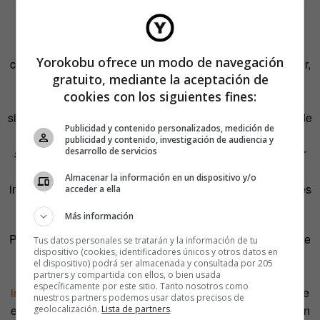
mensajes de texto o correos electrónicos.
Donald Trump, por su parte, también recibió un aparato
Yorokobu ofrece un modo de navegación
capado, intervenido y destripado como el de su predecesor,
gratuito, mediante la aceptación de
pero según las últimas informaciones tampoco en la
cookies con los siguientes fines:
seguridad ha renunciado a su temperamento kamikaze y
sigue tuiteando desde su Samsung Galaxy. Los sistemas de
Publicidad y contenido personalizados, medición de
cifrado de los que se vanaglorian las marcas de
publicidad y contenido, investigación de audiencia y
desarrollo de servicios
smartphones
no nos salvan de ataques piratas. Cualquier
móvil del mercado puede ser
hackeado
a base de
Almacenar la información en un dispositivo y/o
insistencia, y en el dispositivo del líder de uno de los países
acceder a ella
más poderosos del mundo va a insistirse mucho.
Más información
Pero el nuevo presidente de Estados Unidos domina el arte
Tus datos personales se tratarán y la información de tu
dispositivo (cookies, identificadores únicos y otros datos en
de vivir en la pura contradicción. De pronto, este
el dispositivo) podrá ser almacenada y consultada por 205
francotirador de red social abogó por
resucitar la
partners y compartida con ellos, o bien usada
específicamente por este sitio. Tanto nosotros como
importancia del correo a través de mensajero
. Aseguró que
nuestros partners podemos usar datos precisos de
es el único método capaz de asegurar que una información
geolocalización.
Lista de partners
.