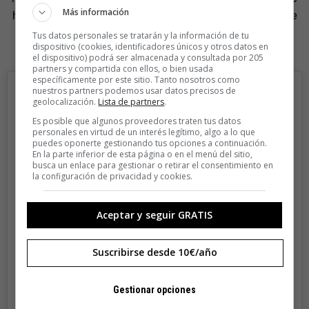
Más información
haga más dibujos». En concreto, le hizo ilusión ver uno de
sus mocos versionado por una anciana con Alzheimer a
Tus datos personales se tratarán y la información de tu
dispositivo (cookies, identificadores únicos y otros datos en
través del proyecto ‘Escribidanta’ dirigido por su nieto.
el dispositivo) podrá ser almacenada y consultada por 205
partners y compartida con ellos, o bien usada
específicamente por este sitio. Tanto nosotros como
nuestros partners podemos usar datos precisos de
geolocalización.
Lista de partners
.
Es posible que algunos proveedores traten tus datos
personales en virtud de un interés legítimo, algo a lo que
puedes oponerte gestionando tus opciones a continuación.
En la parte inferior de esta página o en el menú del sitio,
busca un enlace para gestionar o retirar el consentimiento en
la configuración de privacidad y cookies.
Aceptar y seguir GRATIS
Suscribirse desde 10€/año
View this post on Instagram
Gestionar opciones