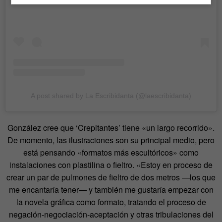
A post shared by La Escribidanta (@laescribidanta)
González cree que ‘Crepitantes’ tiene «un largo recorrido».
De momento, las ilustraciones son su principal medio, pero
está pensando «formatos más escultóricos» como
instalaciones con plastilina o fieltro. «Estoy en proceso de
crear un par de pulmones de fieltro de dos metros —los que
me encantaría tener— y también me gustaría empezar con
la novela gráfica como formato, tratando el proceso de
negación-negociación-aceptación y otras tribulaciones del