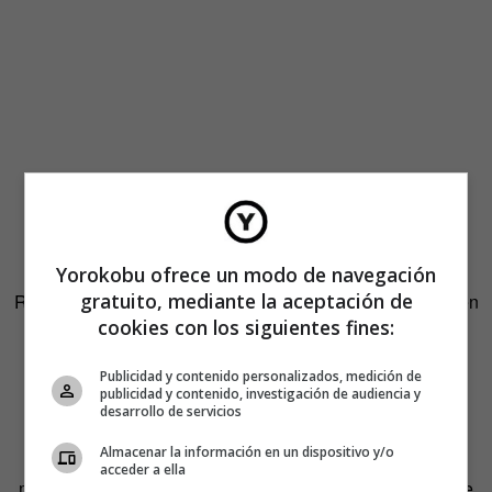
También se ha parado a investigar las diferentes
Yorokobu ofrece un modo de navegación
organizaciones de fibrosis quística de otros países como
gratuito, mediante la aceptación de
Reino Unido, Estados Unidos, Canadá o Australia. «Tienen
cookies con los siguientes fines:
programas muy interesantes y están muy comprometidos
con la divulgación de los avances científicos».
Publicidad y contenido personalizados, medición de
publicidad y contenido, investigación de audiencia y
Los «fiquis», que así se autodenominan los que padecen
desarrollo de servicios
fibrosis quística, han recibido en general el proyecto de
Almacenar la información en un dispositivo y/o
González con los brazos abiertos. «Me han llegado
acceder a ella
mensajes de gente de diferentes países que me piden que