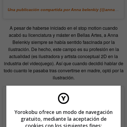
Una publicación compartida por Anna belenkiy (@annabell_illustration)
A pesar de haberse iniciado en el stop motion cuando
acabó su licenciatura y máster en Bellas Artes, a Anna
Belenkiy siempre se había sentido fascinada por la
ilustración. De hecho, este campo es su profesión en la
actualidad (es ilustradora y artista conceptual 2D en la
industria del videojuego). Así que cuando decidió hablar de
todo cuanto le pasaba tras convertirse en madre, optó por la
ilustración.
Yorokobu ofrece un modo de navegación
gratuito, mediante la aceptación de
cookies con los siguientes fines: