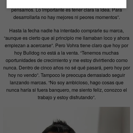
cambiar nuestras vidas mucho mayor de lo que nos
pensamos. Lo importante es tener clara la idea. Para
desarrollarla no hay mejores ni peores momentos”.
Hasta la fecha nadie ha intentado comprarle su marca,
“aunque es cierto que al principio me llamaban loco y ahora
empiezan a acercarse”. Pero Vohra tiene claro que hoy por
hoy Bulldog no está a la venta. “Tenemos muchas
oportunidades de crecimiento y me estoy divirtiendo como
nunca. Dentro de cinco años no sé qué pasará, pero hoy por
hoy no vendo”. Tampoco le preocupa demasiado seguir
lanzando marcas. “No soy ambicioso, hago cosas que
nunca haría si fuera banquero, me siento feliz, conozco el
trabajo y estoy disfrutando”.