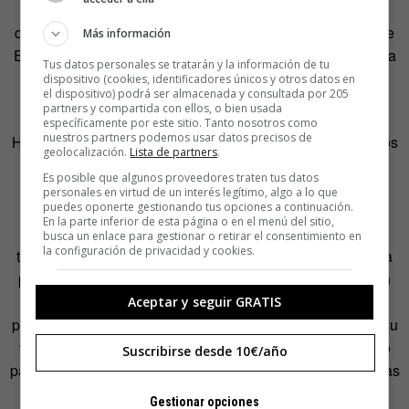
continente. Eso le ha servido para detectar la gran
diferencia que existe en la cultura de emprendedores entre
Más información
EE UU y Europa. “En Estado Unidos la sociedad glorifica a
Tus datos personales se tratarán y la información de tu
los emprendedores y considera que es lo mejor que uno
dispositivo (cookies, identificadores únicos y otros datos en
el dispositivo) podrá ser almacenada y consultada por 205
puede hacer por uno mismo, por su familia y por su país”.
partners y compartida con ellos, o bien usada
específicamente por este sitio. Tanto nosotros como
nuestros partners podemos usar datos precisos de
Hay dos posturas ante la crisis, según Vohra, la de aquellos
geolocalización.
Lista de partners
.
que se escudan en ella para no cambiar, la mayoría en
Es posible que algunos proveedores traten tus datos
España, y los que consideran que es el momento idóneo
personales en virtud de un interés legítimo, algo a lo que
puedes oponerte gestionando tus opciones a continuación.
para el cambio, los menos. “Los primeros no dejan de
En la parte inferior de esta página o en el menú del sitio,
recordar que hay un 25% de parados y que ellos tienen
busca un enlace para gestionar o retirar el consentimiento en
la configuración de privacidad y cookies.
trabajo, y deben quedarse donde están y no cambiar nada
porque, aunque odian su trabajo y no les hace feliz, están
relativamente cómodo y ganan algo de dinero. En el otro
Aceptar y seguir GRATIS
polo están los que aprovechan el momento para analizar su
vida. ¿Me gusta lo que hago? ¿Soy feliz? ¿Estoy dejando
Suscribirse desde 10€/año
pasar la vida sin hacer algo que me llena? A estas personas
me gustaría decirles que tenemos una capacidad de
Gestionar opciones