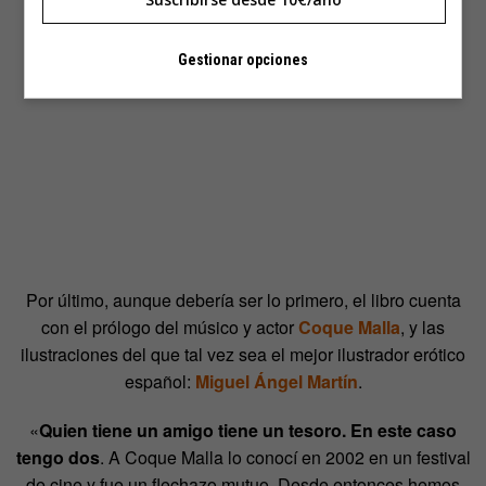
Gestionar opciones
Por último, aunque debería ser lo primero, el libro cuenta
con el prólogo del músico y actor
Coque Malla
, y las
ilustraciones del que tal vez sea el mejor ilustrador erótico
español:
Miguel Ángel Martín
.
«
Quien tiene un amigo tiene un tesoro. En este caso
tengo dos
. A Coque Malla lo conocí en 2002 en un festival
de cine y fue un flechazo mutuo. Desde entonces hemos