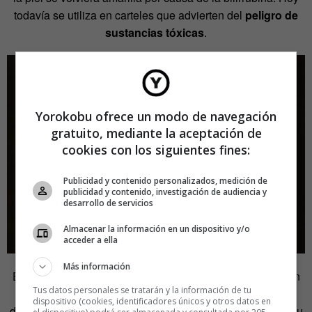
todavía se utiliza en carteles que advierten del
peligro de
sustancias tóxicas
.
Yorokobu ofrece un modo de navegación
gratuito, mediante la aceptación de
cookies con los siguientes fines:
Publicidad y contenido personalizados, medición de
publicidad y contenido, investigación de audiencia y
desarrollo de servicios
Almacenar la información en un dispositivo y/o
acceder a ella
Más información
Estas
dualidades
quizá explican por qué el amarillo es tan
Tus datos personales se tratarán y la información de tu
fascinante: puede ser cálido y vivaz como el sol o
dispositivo (cookies, identificadores únicos y otros datos en
desagradable como lo sucio y rancio. En cualquier caso, su