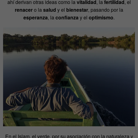
ahí derivan otras ideas como la
vitalidad
, la
fertilidad
, el
renacer
o la
salud
y el
bienestar
, pasando por la
esperanza
,
la
confianza
y el
optimismo
.
En el Islam, el verde, por su asociación con la naturaleza y