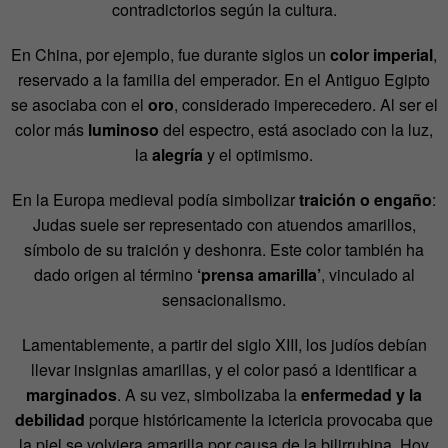
contradictorios según la cultura.
En China, por ejemplo, fue durante siglos un
color imperial
,
reservado a la familia del emperador. En el Antiguo Egipto
se asociaba con el
oro
, considerado imperecedero. Al ser el
color más
luminoso
del espectro, está asociado con la luz,
la
alegría
y el optimismo.
En la Europa medieval podía simbolizar
traición o engaño
:
Judas suele ser representado con atuendos amarillos,
símbolo de su traición y deshonra. Este color también ha
dado origen al término
‘prensa amarilla’
, vinculado al
sensacionalismo.
Lamentablemente, a partir del siglo XIII, los judíos debían
llevar insignias amarillas, y el color pasó a identificar a
marginados
. A su vez, simbolizaba la
enfermedad y la
debilidad
porque históricamente la ictericia provocaba que
la piel se volviera amarilla por causa de la bilirrubina. Hoy