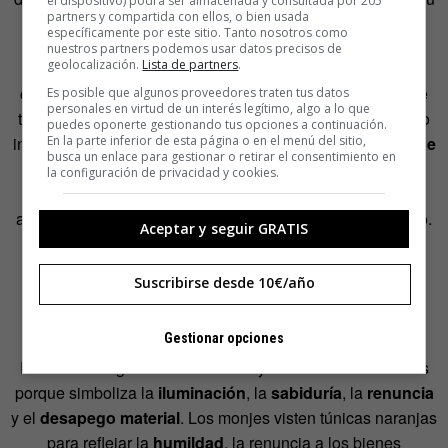
el dispositivo) podrá ser almacenada y consultada por 205
partners y compartida con ellos, o bien usada
carga cultural es muy
ambivalente
.
específicamente por este sitio. Tanto nosotros como
nuestros partners podemos usar datos precisos de
geolocalización.
Lista de partners
.
Poro otro lado, el color amarillo es muy común en los
carteles de
películas independientes
y de autor
, ya que
Es posible que algunos proveedores traten tus datos
personales en virtud de un interés legítimo, algo a lo que
transmite sensación de bajos presupuestos, originalidad o
puedes oponerte gestionando tus opciones a continuación.
En la parte inferior de esta página o en el menú del sitio,
incluso locura. Y también en carteles de
clásicos o cine de
busca un enlace para gestionar o retirar el consentimiento en
culto
,
buscando generar impacto visual y una estética
la configuración de privacidad y cookies.
distintiva que capta la atención. Poco a poco, esta
asociación va calando en nuestro subconsciente colectivo.
Aceptar y seguir GRATIS
Naranja, espiritualidad y
Suscribirse desde 10€/año
renuncia
Gestionar opciones
Es el color sagrado del
budismo
y el
hinduismo
. Esto es
porque simboliza la
iluminación
, la
sabiduría
, la
renuncia
y el
desapego material
. Los monjes visten túnicas naranjas
para reflejar la
humildad
, la renuncia a los bienes