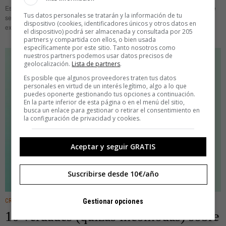
Estamos tan acostumbrados a ver figuras retóricas en el lenguaje escrito que
Tus datos personales se tratarán y la información de tu
se nos olvida que las imágenes también hablan. También usan recursos
dispositivo (cookies, identificadores únicos y otros datos en
expresivos que manipulan el cómo para amplificar el qué.
el dispositivo) podrá ser almacenada y consultada por 205
partners y compartida con ellos, o bien usada
específicamente por este sitio. Tanto nosotros como
nuestros partners podemos usar datos precisos de
geolocalización.
Lista de partners
.
Es posible que algunos proveedores traten tus datos
personales en virtud de un interés legítimo, algo a lo que
puedes oponerte gestionando tus opciones a continuación.
En la parte inferior de esta página o en el menú del sitio,
busca un enlace para gestionar o retirar el consentimiento en
la configuración de privacidad y cookies.
Aceptar y seguir GRATIS
Suscribirse desde 10€/año
Gestionar opciones
CREATIVIDAD
·
YSCHOOL
10 verdades (quizás incómodas) sobre