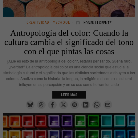
CREATIVIDAD
·
YSCHOOL
KONSU LLORENTE
Antropología del color: Cuando la
cultura cambia el significado del tono
con el que pintas las cosas
¿Qué es esto de la antropología del color?, estarás pensando. Suena raro,
¿verdad? La antropología del color es una ciencia social que estudia la
simbología cultural y el significado que las distintas sociedades atribuyen a los
colores. Analiza cómo la historia, la lengua, la religión o el contexto cultural
influyen en su percepción y en su uso como herramienta de
LEER MÁS