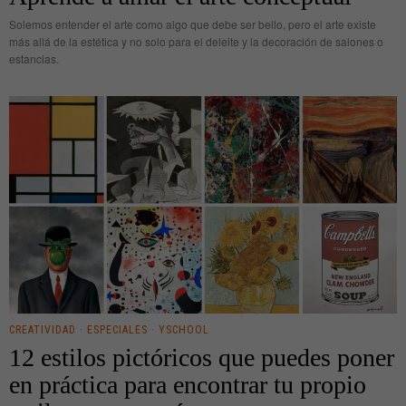
Solemos entender el arte como algo que debe ser bello, pero el arte existe
más allá de la estética y no solo para el deleite y la decoración de salones o
estancias.
CREATIVIDAD
·
ESPECIALES
·
YSCHOOL
12 estilos pictóricos que puedes poner
en práctica para encontrar tu propio