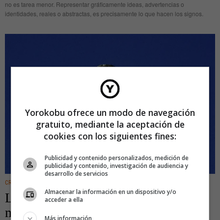
no es tarea menor. Representar gráficamente ideas, advertencias o
identidades, reales o abstractas, es precisamente lo que hacen los signos.
Yorokobu ofrece un modo de navegación
gratuito, mediante la aceptación de
cookies con los siguientes fines:
Publicidad y contenido personalizados, medición de
publicidad y contenido, investigación de audiencia y
desarrollo de servicios
CREATIVIDAD
·
YSCHOOL
Almacenar la información en un dispositivo y/o
Las imágenes hablan y también
acceder a ella
mienten: figuras retóricas visuales
Más información