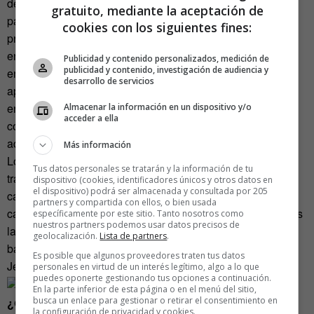
detectaron casos esporádicos de epidemias virales y
gratuito, mediante la aceptación de
parasitarias en algunos países miembros, así como la
cookies con los siguientes fines:
presencia de algunos insectos. Sin embargo, lo que sí se
encontró en la mayoría de casos fue la varroasis, una
Publicidad y contenido personalizados, medición de
publicidad y contenido, investigación de audiencia y
enfermedad producida por el ácaro varroa. «Este bicho
desarrollo de servicios
apareció hace 25 años y puede llegar a destruir colmenas
enteras». La varroa se instala en las celdillas de las
Almacenar la información en un dispositivo y/o
acceder a ella
colmenas y le chupa la sangre a las larvas. También se
adhiere a la espalda de las adultas para hacer lo mismo.
Más información
Los investigadores han advertido recientemente que los
Tus datos personales se tratarán y la información de tu
tratamientos químicos contra este ácaro se tienen que
dispositivo (cookies, identificadores únicos y otros datos en
el dispositivo) podrá ser almacenada y consultada por 205
cambiar cada 3 o 4 años porque se inmuniza. De ahí que
partners y compartida con ellos, o bien usada
cada vez se pruebe más con tratamientos naturales. «Antes
específicamente por este sitio. Tanto nosotros como
nuestros partners podemos usar datos precisos de
las abejas se podían defender solas de ácaros, virus y
geolocalización.
Lista de partners
.
bacterias. ¿Por qué ahora no?», pregunta irónicamente
Es posible que algunos proveedores traten tus datos
Jesús.
personales en virtud de un interés legítimo, algo a lo que
puedes oponerte gestionando tus opciones a continuación.
En la parte inferior de esta página o en el menú del sitio,
busca un enlace para gestionar o retirar el consentimiento en
¿Qué hace Jesús para salvar las abejas?
la configuración de privacidad y cookies.