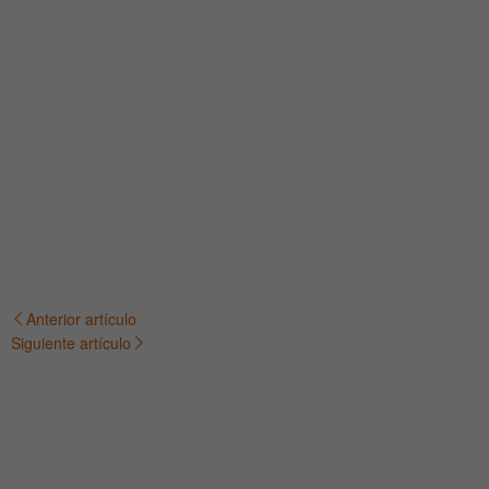
Anterior artículo
Navegación
Siguiente artículo
de
entradas