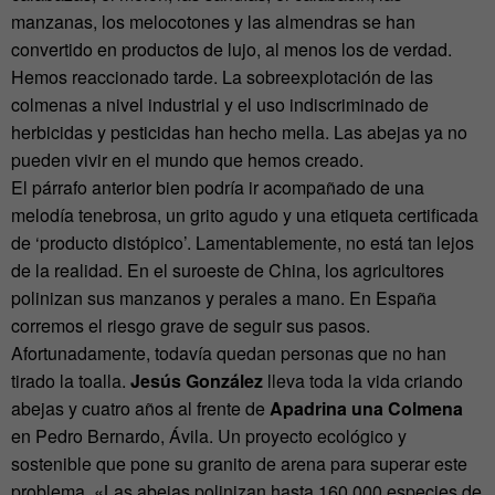
manzanas, los melocotones y las almendras se han
convertido en productos de lujo, al menos los de verdad.
Hemos reaccionado tarde. La sobreexplotación de las
colmenas a nivel industrial y el uso indiscriminado de
herbicidas y pesticidas han hecho mella. Las abejas ya no
pueden vivir en el mundo que hemos creado.
El párrafo anterior bien podría ir acompañado de una
melodía tenebrosa, un grito agudo y una etiqueta certificada
de ‘producto distópico’. Lamentablemente, no está tan lejos
de la realidad. En el suroeste de China, los agricultores
polinizan sus manzanos y perales a mano. En España
corremos el riesgo grave de seguir sus pasos.
Afortunadamente, todavía quedan personas que no han
tirado la toalla.
Jesús González
lleva toda la vida criando
abejas y cuatro años al frente de
Apadrina una Colmena
en Pedro Bernardo, Ávila. Un proyecto ecológico y
sostenible que pone su granito de arena para superar este
problema. «Las abejas polinizan hasta 160.000 especies de