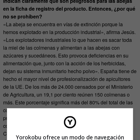
indican claramente que son peligrosos para las abejas
en la ficha de registro del producto. Entonces, ¿por qué
no se prohíben?
«La abeja se encuentra en vías de extinción porque la
hemos explotado en la producción industrial», afirma Jesús.
«Los explotadores industriales lo que hacen es sacar toda
la miel de las colmenas y alimentan a las abejas con
azúcares y sucedáneos. Esto provoca deficiencias en su
alimentación que, junto con la acción de los herbicidas,
dejan su sistema inmunitario hecho polvo». España tiene de
hecho el mayor nivel de profesionalización de apicultores
de la UE. De los más de 24.000 censados por el Ministerio
de Agricultura, un 19,1 por ciento reúnen 150 colmenas o
más. Este porcentaje significa más del 80% del total de las
colmenas censadas. Si España es el país con mayor
producción apícola de la UE y el más profesionalizado,
convendría cuidar mucho las prácticas de producción.
Como indica la investigación EPILOBEE de la UE, solo se
Yorokobu ofrece un modo de navegación