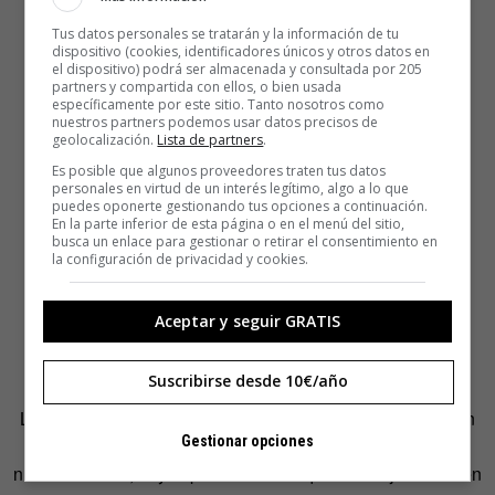
Tus datos personales se tratarán y la información de tu
dispositivo (cookies, identificadores únicos y otros datos en
el dispositivo) podrá ser almacenada y consultada por 205
partners y compartida con ellos, o bien usada
específicamente por este sitio. Tanto nosotros como
nuestros partners podemos usar datos precisos de
geolocalización.
Lista de partners
.
Es posible que algunos proveedores traten tus datos
personales en virtud de un interés legítimo, algo a lo que
puedes oponerte gestionando tus opciones a continuación.
En la parte inferior de esta página o en el menú del sitio,
busca un enlace para gestionar o retirar el consentimiento en
la configuración de privacidad y cookies.
Aceptar y seguir GRATIS
Suscribirse desde 10€/año
Los autores de la investigación, dirigidos por la experta en
Gestionar opciones
educación sexual Kristen Mark, afirman también que, en
nuestra cultura, hay suposiciones de que las mujeres tienen