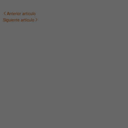
Anterior artículo
Navegación
Siguiente artículo
de
entradas