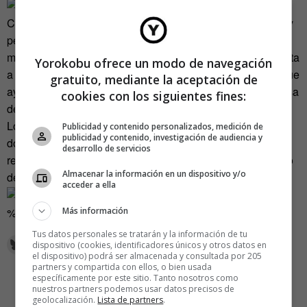
Con estas dos nuevas funciones interactivas, sensoriales y
personalizadas, el catálogo de Ikea está al alcance de la
mano de la forma más literal posible. Con esta app, la vuelta
Yorokobu ofrece un modo de navegación
a la rutina tras las vacaciones se hará más llevadera, ya que
gratuito, mediante la aceptación de
ayuda a poner en orden las estancias y dar alegría a la casa
cookies con los siguientes fines:
de una manera sencilla y amena.
Lo sentimos por esas personas imaginativas que tienen el
Publicidad y contenido personalizados, medición de
publicidad y contenido, investigación de audiencia y
don de visualizar en su cabeza cómo quedará algo en la
desarrollo de servicios
realidad, porque su habilidad ahora está al alcance incluso
Almacenar la información en un dispositivo y/o
de los menos creativos gracias a la nueva app de Ikea.
acceder a ella
Más información
%CODE123%
Tus datos personales se tratarán y la información de tu
dispositivo (cookies, identificadores únicos y otros datos en
el dispositivo) podrá ser almacenada y consultada por 205
partners y compartida con ellos, o bien usada
específicamente por este sitio. Tanto nosotros como
nuestros partners podemos usar datos precisos de
geolocalización.
Lista de partners
.