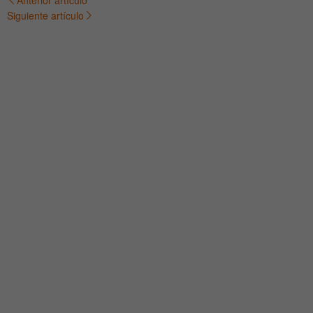
Navegación
Siguiente artículo
de
entradas