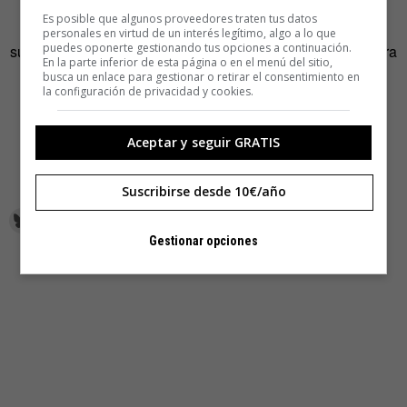
eres el que necesita esta aplicación en la que podrás
Es posible que algunos proveedores traten tus datos
encontrar todos los sonidos de Windows XP. Un
personales en virtud de un interés legítimo, algo a lo que
puedes oponerte gestionando tus opciones a continuación.
subdesarrollador brillante el que decidió crear esta app para
En la parte inferior de esta página o en el menú del sitio,
iOS…
busca un enlace para gestionar o retirar el consentimiento en
la configuración de privacidad y cookies.
—
Aceptar y seguir GRATIS
Más apps, que hasta podrían serte útiles,
en este post de
David García.
Suscribirse desde 10€/año
Gestionar opciones