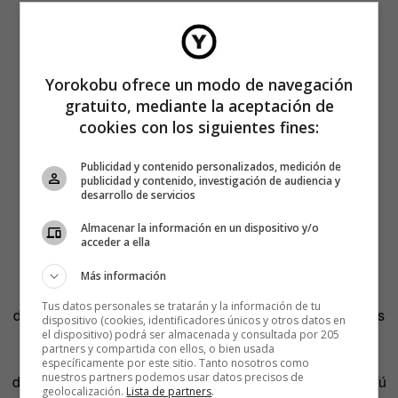
Yorokobu ofrece un modo de navegación
gratuito, mediante la aceptación de
cookies con los siguientes fines:
Publicidad y contenido personalizados, medición de
publicidad y contenido, investigación de audiencia y
desarrollo de servicios
Almacenar la información en un dispositivo y/o
Sonidos XP
acceder a ella
Llevo un buen rato pensando cómo describir esta app y
Más información
siempre llego a la misma conclusión: ES LA HOSTIA. Es
Tus datos personales se tratarán y la información de tu
decir, tú, usuario de Mac; tú, que te has gastado los dineros
dispositivo (cookies, identificadores únicos y otros datos en
el dispositivo) podrá ser almacenada y consultada por 205
en un iPhone; tú, fanboy, que tienes iPod, iPod Touch,
partners y compartida con ellos, o bien usada
Apple TV y hasta te has comprado ese maléfico mando a
específicamente por este sitio. Tanto nosotros como
nuestros partners podemos usar datos precisos de
distancia plateado que parece ser diseñado por Satán… Tú
geolocalización.
Lista de partners
.