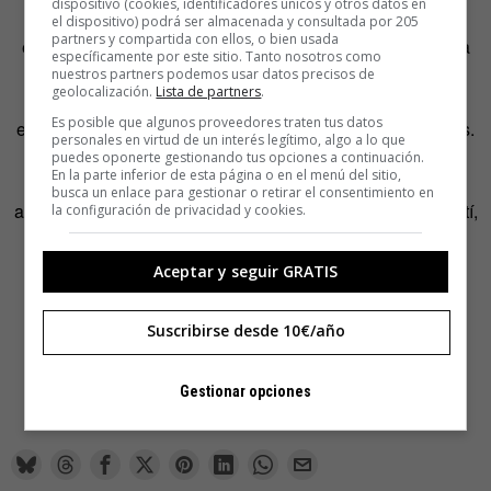
dispositivo (cookies, identificadores únicos y otros datos en
¿Habéis visto a alguien con secretaria o secretario
el dispositivo) podrá ser almacenada y consultada por 205
partners y compartida con ellos, o bien usada
estresado por tareas mundanas? Acaba de ser lanzada la
específicamente por este sitio. Tanto nosotros como
app móvil del servicio IFTTT (If This Then That), una
nuestros partners podemos usar datos precisos de
geolocalización.
Lista de partners
.
plataforma que relaciona distintas aplicaciones para
Es posible que algunos proveedores traten tus datos
establecer relaciones de causa y consecuencia entre ellas.
personales en virtud de un interés legítimo, algo a lo que
Algo así como “si alguien me etiqueta en una foto de
puedes oponerte gestionando tus opciones a continuación.
En la parte inferior de esta página o en el menú del sitio,
Facebook, envíala a mi Dropbox”. Y así con decena de
busca un enlace para gestionar o retirar el consentimiento en
acciones y servicios. Yo ya tengo mi ‘si tengo resaca agostí,
la configuración de privacidad y cookies.
échame un café con hielo y un ibuprofeno’. Y me va muy
bien.
Aceptar y seguir GRATIS
—
Suscribirse desde 10€/año
Más apps,
en el post del inefable Ricardo Llavador.
Gestionar opciones