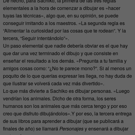
De hecho, para Sachiko, la primera de las tres reglas
elementales a la hora de comenzar a dibujar es «hacer
tuyas las técnicas», algo que, en su opinión, se puede
conseguir imitando a los maestros. «La segunda regla es
“Alimentar la curiosidad por las cosas que te rodean”. Y la
tercera, “Seguir intentándolo”».
Un paso elemental que nadie debería obviar es el que hay
que dar una vez terminado el dibujo y que consiste en
enseñar el resultado a los demás. «Pregunta a tu familia y
amigos cosas como: “¿No te parece mono?”. Si al menos un
poquito de lo que querías expresar les llega, no hay duda de
que ilustrar se volverá cada vez más divertido».
Lo que más divierte a Sachiko es dibujar personas. «Luego
vendrían los animales. Dicho de otra forma, los seres
humanos son los animales que más cerca tengo y por eso
creo que disfruto dibujándolos».Y por eso, la tercera entrega
de sus libros para aprender a dibujar (que se publicará a
finales de año) se llamará
Personajes
y ensenará a dibujar