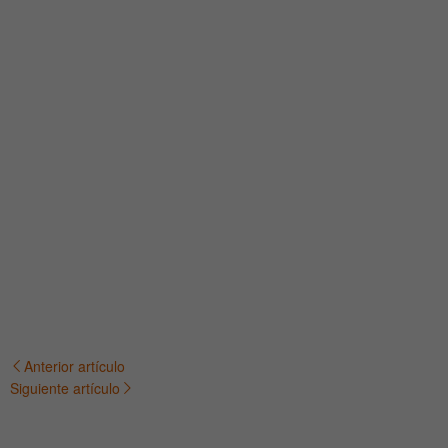
Anterior artículo
Navegación
Siguiente artículo
de