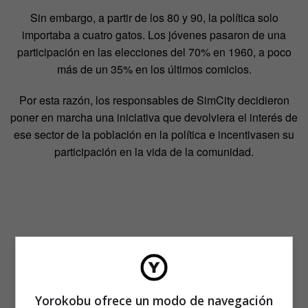
Sin embargo, a partir de los 80 y 90, la política solo
importaba a cuatro gatos. Los jóvenes pasaron de una
participación en las elecciones del 70% en 1960, a poco
más de un 35% en los últimos comicios.
Por esta razón, los responsables de SimCity decidieron
poner en marcha una iniciativa que devolviera el interés de
ese sector de la población en la política e incentivasen su
participación en la vida de la comunidad.
El resultado es la
SimCity School of Politics
, una idea
basada en los gráficos y la imagen del popular juego de
simulación SimCity y que cuenta con el apoyo de
EA
,
desarrolladora del juego, y de la revista
Newsweek
.
Yorokobu ofrece un modo de navegación