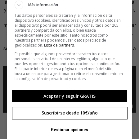
la gente tenga orgasmos más rápidos con un juguete sexual
Más información
y que esto se entienda como un sexo rápido? Sí, podría ser,
Tus datos personales se tratarán y la información de tu
pero ¿por qué es eso un problema?», responde Rief. «La
dispositivo (cookies, identificadores únicos y otros datos en
mayoría de la gente, de vez en cuando, tiene ganas de tener
el dispositivo) podrá ser almacenada y consultada por 205
partners y compartida con ellos, o bien usada
sexo o un orgasmo rápidos. Y según nuestra experiencia,
específicamente por este sitio. Tanto nosotros como
esa no es la razón por la que la gente compra juguetes
nuestros partners podemos usar datos precisos de
geolocalización.
Lista de partners
.
sexuales. Se trata de experimentar y probar cosas nuevas, a
Es posible que algunos proveedores traten tus datos
menudo con una pareja».
personales en virtud de un interés legítimo, algo a lo que
puedes oponerte gestionando tus opciones a continuación.
En la parte inferior de esta página o en el menú del sitio,
busca un enlace para gestionar o retirar el consentimiento en
la configuración de privacidad y cookies.
Aceptar y seguir GRATIS
Suscribirse desde 10€/año
Gestionar opciones