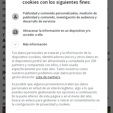
cookies con los siguientes fines:
trajes más elegantes y las bandas de música más
numerosas. Ese pavoneo pasa a todas las esferas. El éxito
Publicidad y contenido personalizados, medición de
comercial de Alejandro Chino, exsastre y hoy uno de los
publicidad y contenido, investigación de audiencia y
más grandes importadores de telas del país, se ve en sus
desarrollo de servicios
dos edificios de El Alto, en su casa de La Paz, en sus autos
Almacenar la información en un dispositivo y/o
y también en su sonrisa. Sobre todo, en su sonrisa.
acceder a ella
Alejandro y su esposa tienen todos y cada uno de sus
Más información
dientes adornados con oro.
Ambos abren las puertas de Rey Alexander, el predio con el
Tus datos personales se tratarán y la información de tu
dispositivo (cookies, identificadores únicos y otros datos en
salón de fiesta más grande y lujoso de El Alto, y lo muestran
el dispositivo) podrá ser almacenada y consultada por 205
orgullosos.
Arriba tienen su casa, un gran cholet con
partners y compartida con ellos, o bien usada
específicamente por este sitio. Tanto nosotros como
jacuzzi, piscina y cinco habitaciones.
«Yo me llamo
nuestros partners podemos usar datos precisos de
geolocalización.
Lista de partners
.
Alejandro. Queríamos un nombre que muestre el lujo del
salón, que diga cómo que uno se siente como un rey, por
Es posible que algunos proveedores traten tus datos
personales en virtud de un interés legítimo, algo a lo que
eso hemos puesto ese nombre, bien no más, ¿no? Mi
puedes oponerte gestionando tus opciones a continuación.
En la parte inferior de esta página o en el menú del sitio,
guaguitay (hijo menor) dijo que Alexander es más de moda,
busca un enlace para gestionar o retirar el consentimiento en
así como de inglés».
la configuración de privacidad y cookies.