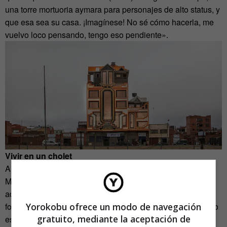
una torre mortuoria aymara para personajes de alto status, y
que esa sea su casa. ¡Imagínese! No sé cómo hacerla, me
vuelvo loco pensando, tengo eso pendiente».
Vivir en un cholet
Alejandro Chino y María del Carmen Pérez son clientes de
Mamani. Como la mayoría de ellos, son comerciantes y
adoran bailar en los carnavales y asistir a una fiesta
Yorokobu ofrece un modo de navegación
folclórica llamada El Gran Poder. En ese festejo alteño todo
gratuito, mediante la aceptación de
es exagerado. Se hace alarde de riquezas a través de los