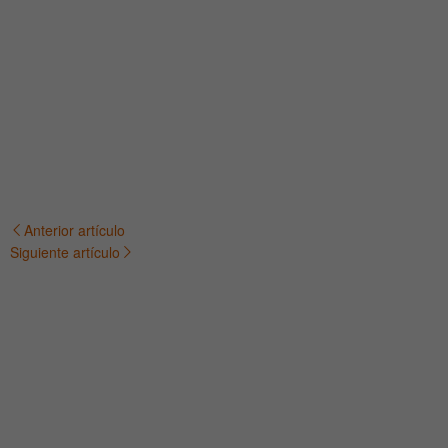
Anterior artículo
Navegación
Siguiente artículo
de
entradas