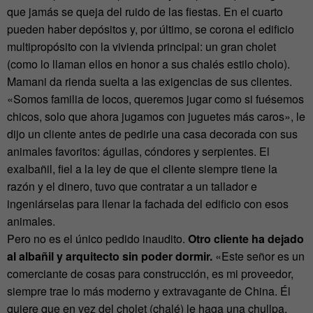
que jamás se queja del ruido de las fiestas. En el cuarto
pueden haber depósitos y, por último, se corona el edificio
multipropósito con la vivienda principal: un gran cholet
(como lo llaman ellos en honor a sus chalés estilo cholo).
Mamani da rienda suelta a las exigencias de sus clientes.
«Somos familia de locos, queremos jugar como si fuésemos
chicos, solo que ahora jugamos con juguetes más caros», le
dijo un cliente antes de pedirle una casa decorada con sus
animales favoritos: águilas, cóndores y serpientes. El
exalbañil, fiel a la ley de que el cliente siempre tiene la
razón y el dinero, tuvo que contratar a un tallador e
ingeniárselas para llenar la fachada del edificio con esos
animales.
Pero no es el único pedido inaudito.
Otro cliente ha dejado
al albañil y arquitecto sin poder dormir.
«Este señor es un
comerciante de cosas para construcción, es mi proveedor,
siempre trae lo más moderno y extravagante de China. Él
quiere que en vez del cholet (chalé) le haga una chullpa,