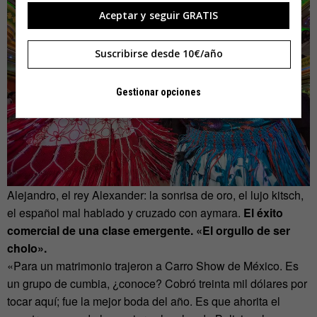
Aceptar y seguir GRATIS
Suscribirse desde 10€/año
Gestionar opciones
Alejandro, el rey Alexander: la sonrisa de oro, el lujo kitsch,
el español mal hablado y cruzado con aymara.
El éxito
comercial de una clase emergente. «El orgullo de ser
cholo».
«Para un matrimonio trajeron a Carro Show de México. Es
un grupo de cumbia, ¿conoce? Cobró treinta mil dólares por
tocar aquí; fue la mejor boda del año. Es que ahorita el