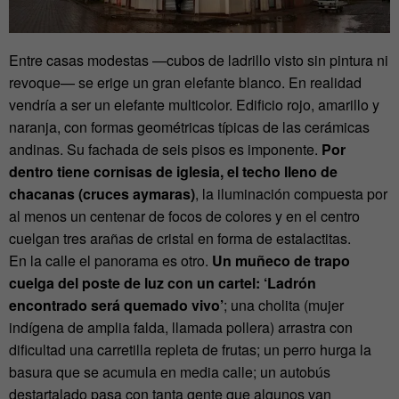
Entre casas modestas —cubos de ladrillo visto sin pintura ni
revoque— se erige un gran elefante blanco. En realidad
vendría a ser un elefante multicolor. Edificio rojo, amarillo y
naranja, con formas geométricas típicas de las cerámicas
andinas. Su fachada de seis pisos es imponente.
Por
dentro tiene cornisas de iglesia, el techo lleno de
chacanas (cruces aymaras)
, la iluminación compuesta por
al menos un centenar de focos de colores y en el centro
cuelgan tres arañas de cristal en forma de estalactitas.
En la calle el panorama es otro.
Un muñeco de trapo
cuelga del poste de luz con un cartel: ‘Ladrón
encontrado será quemado vivo’
; una cholita (mujer
indígena de amplia falda, llamada pollera) arrastra con
dificultad una carretilla repleta de frutas; un perro hurga la
basura que se acumula en media calle; un autobús
destartalado pasa con tanta gente que algunos van