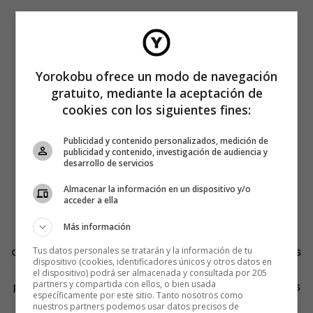
Yorokobu ofrece un modo de navegación
gratuito, mediante la aceptación de
cookies con los siguientes fines:
Publicidad y contenido personalizados, medición de
publicidad y contenido, investigación de audiencia y
desarrollo de servicios
Almacenar la información en un dispositivo y/o
acceder a ella
Más información
Al margen de la sangre fría, de la capacidad de
concentración y de la disciplina (cuestiones determinantes
Tus datos personales se tratarán y la información de tu
dispositivo (cookies, identificadores únicos y otros datos en
en la fecundidad), un artista, en el instante de elaborar su
el dispositivo) podrá ser almacenada y consultada por 205
partners y compartida con ellos, o bien usada
pócima, está atravesado por demonios (como diría Vargas
específicamente por este sitio. Tanto nosotros como
Llosa) y por sombras. Algunas favorecen la rapidez, otras
nuestros partners podemos usar datos precisos de