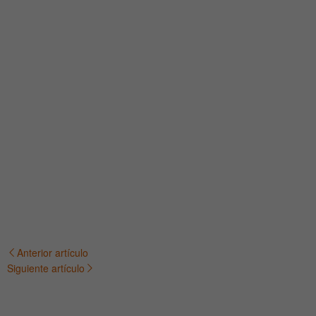
Anterior artículo
Navegación
Siguiente artículo
de