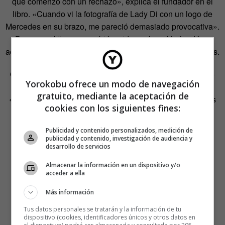
que comenzó con un rechazo», explica el fundador en el
libro. «Cuando vi la fotografía de Lady Di con un logo de
Mercedes en su brazo, me pareció demasiado provocativa».
Pero con el tiempo cambió su idea sobre el holandés y
acabó convirtiéndose en un coleccionista de sus fotografías.
Quizá porque piensa que este fotógrafo es «excepcional»
Yorokobu ofrece un modo de navegación
por su forma de entender la estética y tratar los temas del
gratuito, mediante la aceptación de
«deseo, melancolía, violencia y belleza, en su estado más
cookies con los siguientes fines:
puro», Granjon le encargó el primer anuncio de la firma:
Desire
.
Publicidad y contenido personalizados, medición de
publicidad y contenido, investigación de audiencia y
desarrollo de servicios
Almacenar la información en un dispositivo y/o
acceder a ella
Más información
Tus datos personales se tratarán y la información de tu
dispositivo (cookies, identificadores únicos y otros datos en