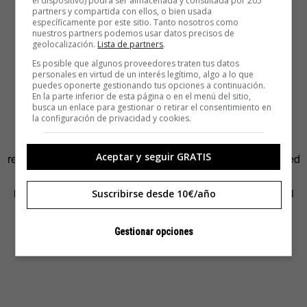
el dispositivo) podrá ser almacenada y consultada por 205
partners y compartida con ellos, o bien usada
específicamente por este sitio. Tanto nosotros como
nuestros partners podemos usar datos precisos de
geolocalización.
Lista de partners
.
Es posible que algunos proveedores traten tus datos
personales en virtud de un interés legítimo, algo a lo que
puedes oponerte gestionando tus opciones a continuación.
En la parte inferior de esta página o en el menú del sitio,
busca un enlace para gestionar o retirar el consentimiento en
la configuración de privacidad y cookies.
En
David Lachapelle
se fijó por su interés en la
Aceptar y seguir GRATIS
reinterpretación de escenas míticas o religiosas. En la pared
de las oficinas de Vente-Privee.com se encuentra esta
imagen basada en la escena que pintó Leonardo de Vinci
Suscribirse desde 10€/año
como símbolo de las relaciones duraderas.
Gestionar opciones