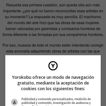
Resuelta esa primera cuestión, aún queda otra aún más
importante: ¿por qué no fueron reconocidas esas artistas en
su momento? La respuesta es muy sencilla. El machismo
del mundo del arte hizo que las obras de esas mujeres
fueran valoradas por galeristas y comisarios hombres de
forma diferente a las firmadas por sus compañeros hombres.
Por eso, museos de todo el mundo están intentando corregir
esta anomalía adquiriendo obras de artistas con las que
tapar los huecos existentes en sus colecciones.
Yorokobu ofrece un modo de navegación
gratuito, mediante la aceptación de
cookies con los siguientes fines:
Publicidad y contenido personalizados, medición de
publicidad y contenido, investigación de audiencia y