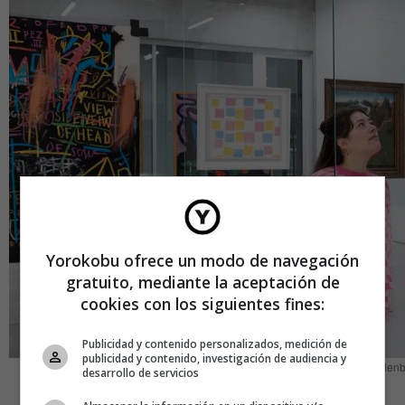
Yorokobu ofrece un modo de navegación
gratuito, mediante la aceptación de
cookies con los siguientes fines:
Publicidad y contenido personalizados, medición de
publicidad y contenido, investigación de audiencia y
Depot Boijmans (Foto: Lotte Stekelenb
desarrollo de servicios
En 2017 los holandeses se pusieron manos a la obra y el