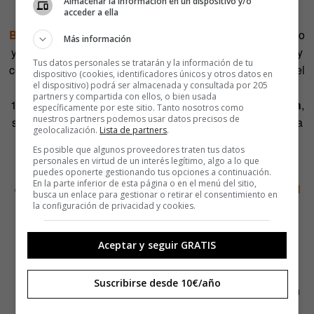
Almacenar la información en un dispositivo y/o
acceder a ella
año pasado se abrió el nuevo
Depot Boijmans Van
Beuningen
, un peculiar edificio cubierto de vidrio espejado
Más información
y con la forma de un casco de obras volteado. Sin sótano y
Tus datos personales se tratarán y la información de tu
con la colección a un mínimo de seis metros por encima del
dispositivo (cookies, identificadores únicos y otros datos en
nivel del mar. El depósito no solo contiene las más de
el dispositivo) podrá ser almacenada y consultada por 205
partners y compartida con ellos, o bien usada
150.000 obras de artistas como
Dalí,
Magritte
y
Van Gogh
,
específicamente por este sitio. Tanto nosotros como
nuestros partners podemos usar datos precisos de
sino también unos 90 arboles en el techo para captar agua
geolocalización.
Lista de partners
.
de lluvia y bajar la temperatura del entorno del edificio.
Es posible que algunos proveedores traten tus datos
personales en virtud de un interés legítimo, algo a lo que
Otro edificio que alberga una enorme colección de arte y
puedes oponerte gestionando tus opciones a continuación.
En la parte inferior de esta página o en el menú del sitio,
que es resistente a la crisis climática es el
Museo J. Paul
busca un enlace para gestionar o retirar el consentimiento en
Getty
en Los Ángeles. Su arma secreta frente a los ya
la configuración de privacidad y cookies.
tradicionales
incendios forestales es
un rebaño
hambriento de 60 cabras
.
Aceptar y seguir GRATIS
Cada año contratan a las cabras para que eliminan la
Suscribirse desde 10€/año
maleza inflamable que rodea el complejo. Y con éxito. En
2019, cuando un incendio arrasó las colinas cerca del