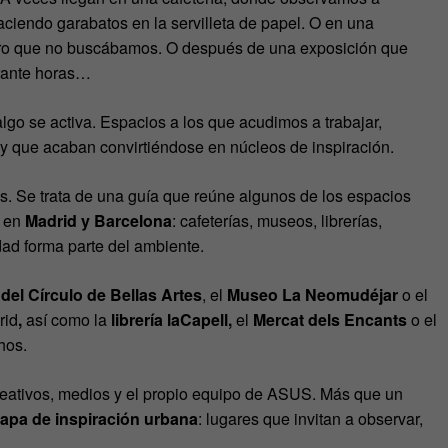
aciendo garabatos en la servilleta de papel. O en una
bro que no buscábamos. O después de una exposición que
rante horas…
go se activa. Espacios a los que acudimos a trabajar,
 y que acaban convirtiéndose en núcleos de inspiración.
os. Se trata de una guía que reúne algunos de los espacios
, en
Madrid y Barcelona
: cafeterías, museos, librerías,
idad forma parte del ambiente.
del Círculo de Bellas Artes
, el
Museo La Neomudéjar
o el
rid
,
así como la
librería laCapell,
el
Mercat dels Encants
o el
hos.
creativos, medios y el propio equipo de ASUS. Más que un
apa de inspiración urbana
: lugares que invitan a observar,