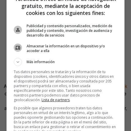
gratuito, mediante la aceptación de
cookies con los siguientes fines:
Publicidad y contenido personalizados, medición de
publicidad y contenido, investigación de audiencia y
desarrollo de servicios
Almacenar la información en un dispositivo y/o
acceder a ella
Más información
Tus datos personales se tratarán y la información de tu
dispositivo (cookies, identificadores únicos y otros datos en
el dispositivo) podrá ser almacenada y consultada por 205
Atrapalo ha lanzado también una
aplicación para Facebook
partners y compartida con ellos, o bien usada
específicamente por este sitio. Tanto nosotros como
que permite presionar socialmente a personas de la red de
nuestros partners podemos usar datos precisos de
geolocalización.
Lista de partners
.
contactos de un usuario a largarse. «Sólo por usar la
aplicación, tendréis la oportunidad de hacerle desaparecer,
Es posible que algunos proveedores traten tus datos
personales en virtud de un interés legítimo, algo a lo que
porque cada semana regalaremos 2 Packs Lárgate: uno
puedes oponerte gestionando tus opciones a continuación.
para largar a esa persona y otro para que quien la haya
En la parte inferior de esta página o en el menú del sitio,
busca un enlace para gestionar o retirar el consentimiento en
enviado pueda disfrutar de su ausencia».