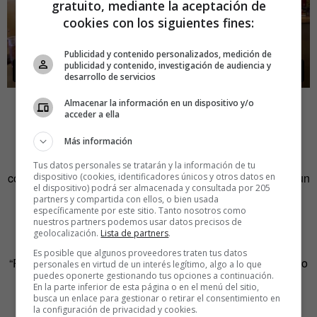
gratuito, mediante la aceptación de
cookies con los siguientes fines:
Publicidad y contenido personalizados, medición de
publicidad y contenido, investigación de audiencia y
desarrollo de servicios
Almacenar la información en un dispositivo y/o
Es posible que ya estés trabajando de forma remota
acceder a ella
“Es probable que tu trabajo legal esté subcontratado a un
Más información
bufete externo. Si no tienes un departamento de
Tus datos personales se tratarán y la información de tu
contabilidad, es más que probable que esté en manos de un
dispositivo (cookies, identificadores únicos y otros datos en
el dispositivo) podrá ser almacenada y consultada por 205
contable externo. Y ¿qué pasa con las agencias de
partners y compartida con ellos, o bien usada
específicamente por este sitio. Tanto nosotros como
publicidad que son contratadas para hacer tu trabajo
nuestros partners podemos usar datos precisos de
creativo?”.
geolocalización.
Lista de partners
.
Es posible que algunos proveedores traten tus datos
“Para aquellos que se ponen a la defensiva cuando planteo
personales en virtud de un interés legítimo, algo a lo que
puedes oponerte gestionando tus opciones a continuación.
el teletrabajo como una opción les suelo hacer la misma
En la parte inferior de esta página o en el menú del sitio,
pregunta. ¿Qué porcentaje de tu tiempo en una oficina
busca un enlace para gestionar o retirar el consentimiento en
la configuración de privacidad y cookies.
consiste en trabajar con tus compañeros a través de un