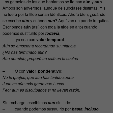
Los gemelos de los que hablamos se llaman
aún
y
aun
.
Ambos son adverbios, aunque de subclases distintas. Y si
no fuera por la tilde serían idénticos. Ahora bien, ¿cuándo
se escribe
aún
y cuándo
aun
? Aquí van un par de truquitos:
Escribimos
aún
(así, con toda la tilde en alto) cuando
podemos sustituirlo por
todavía
,
– ya sea con
valor temporal
:
Aún se emociona recordando su infancia
¿No has terminado aún?
Aún dormido, preparó un café en la cocina
– O con
valor ponderativo
:
No te quejes, que aún has tenido suerte
Juan es aún más gordo que Lucas
Peor aún es disculparlos si no llevan razón.
Sin embargo, escribimos
aun
sin tilde:
– cuando podemos sustituirlo por
hasta, incluso,