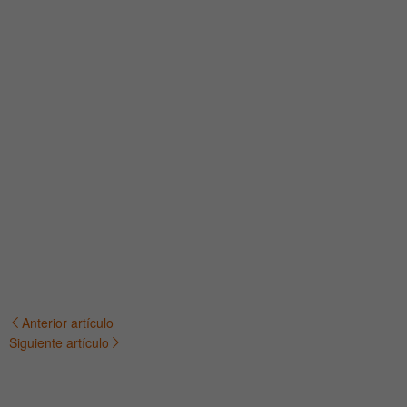
Anterior artículo
Navegación
Siguiente artículo
de