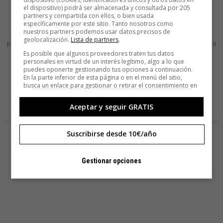
portada de Yorokobu
el dispositivo) podrá ser almacenada y consultada por 205
partners y compartida con ellos, o bien usada
específicamente por este sitio. Tanto nosotros como
Entre esas plantas hay dos historias. La de los creadores del jardín vertical
nuestros partners podemos usar datos precisos de
que dio origen a la cubierta y la del ilustrador que finalmente lo plasmó en
geolocalización.
Lista de partners
.
papel. Historia 1. Tocho y Cándido son diseñadores de jardines verticales. Lo
suyo no consiste tanto en llenar de plantas grandes fachadas como en
Es posible que algunos proveedores traten tus datos
personales en virtud de un interés legítimo, algo a lo que
convertir paredes de terrazas y áticos de ciudad
puedes oponerte gestionando tus opciones a continuación.
En la parte inferior de esta página o en el menú del sitio,
LEER MÁS
busca un enlace para gestionar o retirar el consentimiento en
la configuración de privacidad y cookies.
Aceptar y seguir GRATIS
Suscribirse desde 10€/año
Gestionar opciones