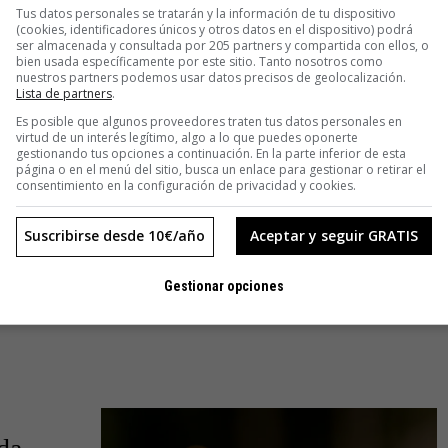
Tus datos personales se tratarán y la información de tu dispositivo
(cookies, identificadores únicos y otros datos en el dispositivo) podrá
ser almacenada y consultada por 205 partners y compartida con ellos, o
bien usada específicamente por este sitio. Tanto nosotros como
nuestros partners podemos usar datos precisos de geolocalización.
Lista de partners
.
Es posible que algunos proveedores traten tus datos personales en
CIENCIA
virtud de un interés legítimo, algo a lo que puedes oponerte
gestionando tus opciones a continuación. En la parte inferior de esta
Parques urbanos: oasis de frescor en la
página o en el menú del sitio, busca un enlace para gestionar o retirar el
isla de calor de las ciudades
consentimiento en la configuración de privacidad y cookies.
El cambio climático no perdona. Ese futuro que muchos científicos
Suscribirse desde 10€/año
Aceptar y seguir GRATIS
ya advertían hace décadas, y que ciertos sectores califican como
poco menos que catastrofista, ya ha llegado. Según un reciente
Gestionar opciones
informe del