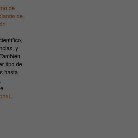
rmo de
blando de
ión
ientífico,
ncias, y
 También
er tipo de
es hasta
,
de
ional
.