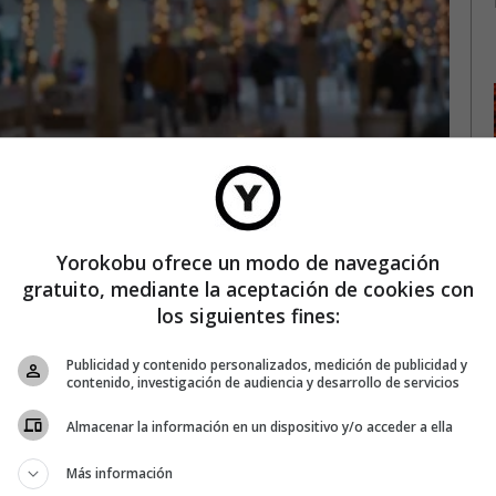
ÁLVARO BAYÓN
Yorokobu ofrece un modo de navegación
gratuito, mediante la aceptación de cookies con
 podrían estar apagando la
los siguientes fines:
imavera
Publicidad y contenido personalizados, medición de publicidad y
s calles se llenan de luz y color. Tanto, que la
contenido, investigación de audiencia y desarrollo de servicios
iembre aumenta entre un 20 y un 50 %. La época
rónicamente, la más iluminada. Esto tiene, por
Almacenar la información en un dispositivo y/o acceder a ella
co. Solo hay que observar a los orgullosos
Más información
LEER MÁS