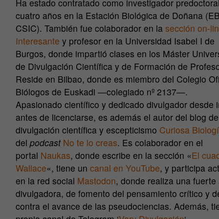
Ha estado contratado como investigador predoctora
cuatro años en la
Estación Biológica de Doñana (E
CSIC)
. También fue colaborador en la
sección on-li
Interesante
y profesor en la
Universidad Isabel I de
Burgos,
donde impartió clases en los Máster Univers
de Divulgación Científica y de Formación de Profes
Reside en Bilbao, donde es miembro del
Colegio Ofi
Biólogos de Euskadi
—colegiado nº 2137—.
Apasionado científico y dedicado divulgador desde 
antes de licenciarse, es además el autor del blog de
divulgación científica y escepticismo
Cur
ios
a Biolog
del
podcast
No te lo creas
. Es colaborador en el
portal
Naukas
, donde escribe en la sección «
El cua
Wallace
«, tiene un
canal en YouTube
, y participa a
en la red social
Mastodon
, donde realiza una fuerte
divulgadora, de fomento del pensamiento crítico y d
contra el avance de las pseudociencias. Además, ti
propio canal de Telegram ‘
Vary Divulgación
‘.