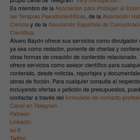
Es miembro de la
Asociación para Proteger al Enfe
las Terapias Pseudocientíficas
,
de la
Asociación Ha
Ciencia
y de la
Asociación Española de Comunicac
Científica
.
Álvaro Bayón ofrece sus servicios como divulgador c
ya sea como redactor, ponente de charlas y confere
otras formas de creación de contenido relacionado.
ofrece servicios como asesor científico para cualqui
contenido, desde noticias, reportajes y documental
obras de ficción. Para cualquier consulta al respecto
incluyendo ofertas o petición de presupuestos, pue
contactar a través del
formulario de contacto profes
Canal en Telegram
Patreon
LinkedIn
ko-fi
Twitter