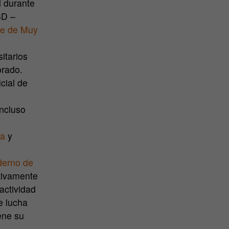
l durante
BD –
ne de
Muy
itarios
orado.
cial de
incluso
ía
y
derno de
ctivamente
 actividad
e lucha
ene su