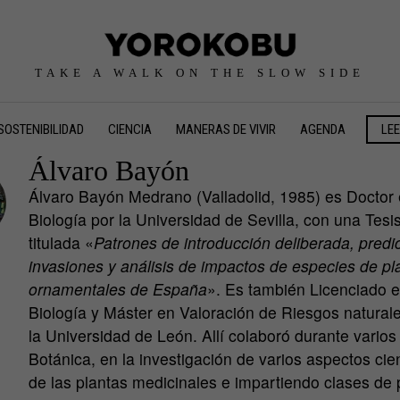
TAKE A WALK ON THE SLOW SIDE
SOSTENIBILIDAD
CIENCIA
MANERAS DE VIVIR
AGENDA
LE
Álvaro Bayón
Álvaro Bayón Medrano (Valladolid, 1985) es Doctor
Biología por la
Universidad de Sevilla
, con una Tesi
titulada «
Patrones de introducción deliberada, predi
invasiones y análisis de impactos de especies de pl
ornamentales de España
». Es también Licenciado 
Biología y Máster en Valoración de Riesgos natural
la
Universidad de León
. Allí colaboró durante vario
Botánica, en la investigación de varios aspectos cien
de las plantas medicinales e impartiendo clases de 