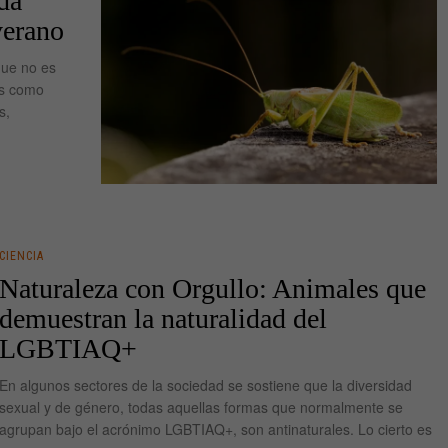
da
verano
que no es
es como
s,
CIENCIA
Naturaleza con Orgullo: Animales que
demuestran la naturalidad del
LGBTIAQ+
En algunos sectores de la sociedad se sostiene que la diversidad
sexual y de género, todas aquellas formas que normalmente se
agrupan bajo el acrónimo LGBTIAQ+, son antinaturales. Lo cierto es