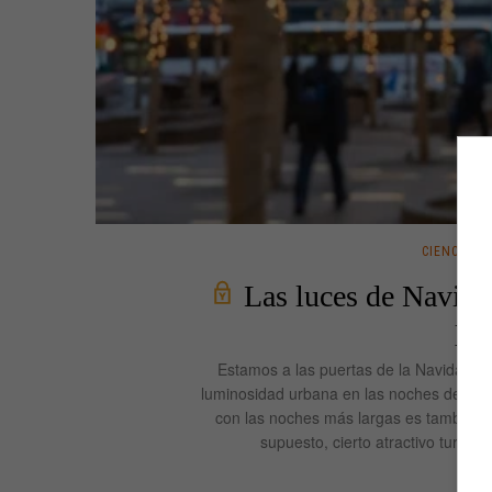
CIENCIA
Las luces de Navidad
pr
Estamos a las puertas de la Navidad y la
luminosidad urbana en las noches de dic
con las noches más largas es también, i
supuesto, cierto atractivo turísti