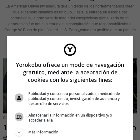
La American University asegura que un tercio de los norteamericanos creen
que el cambio climático es un bulo. Hasta la entrada en escena del
coronavirus, la gran vara de medir del escepticismo globalizado de mi
generación fue aquella teoría de la conspiración que responsabilizaba a
George W. Bush de planificar el 11-S. Pero ¿cómo era posible que un plan de
LEER MÁS
Yorokobu ofrece un modo de navegación
gratuito, mediante la aceptación de
cookies con los siguientes fines:
Publicidad y contenido personalizados, medición de
publicidad y contenido, investigación de audiencia y
desarrollo de servicios
Almacenar la información en un dispositivo y/o
CINE/TV
acceder a ella
14 películas en las que estar encerrado
Más información
es la mejor opción