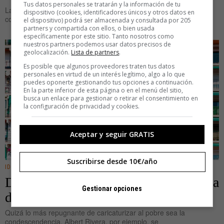
Tus datos personales se tratarán y la información de tu
La ciencia ficción aventura hipótesis, plantea preguntas que la
dispositivo (cookies, identificadores únicos y otros datos en
cotidianeidad nos empaña. Cualquiera da por sentado
el dispositivo) podrá ser almacenada y consultada por 205
partners y compartida con ellos, o bien usada
específicamente por este sitio. Tanto nosotros como
nuestros partners podemos usar datos precisos de
geolocalización.
Lista de partners
.
Es posible que algunos proveedores traten tus datos
personales en virtud de un interés legítimo, algo a lo que
puedes oponerte gestionando tus opciones a continuación.
En la parte inferior de esta página o en el menú del sitio,
busca un enlace para gestionar o retirar el consentimiento en
la configuración de privacidad y cookies.
Aceptar y seguir GRATIS
Suscribirse desde 10€/año
IDEAS
Del extrarradio al Parlamento: historia
Gestionar opciones
del charnego
Quizá lo más repugnante de caricaturizar al pobre sea la
condescendencia. Albert Rivera, por ejemplo, se