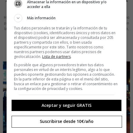
Almacenar la información en un dispositivo y/o
sofa de IKEA
acceder a ella
Hasta la fecha, en el cine, tan sólo el ruido de las palomitas, la pesada que no
Más información
para de rajar o el ex baloncestista que justo se sienta delante de ti constituían
Tus datos personales se tratarán y la información de tu
las amenazas a las que tenías que hacer frente para afrontar, tranquilamente,
dispositivo (cookies, identificadores únicos y otros datos en
una mágica sesión de cine.
el dispositivo) podrá ser almacenada y consultada por 205
partners y compartida con ellos, o bien usada
LEER MÁS
específicamente por este sitio. Tanto nosotros como
nuestros partners podemos usar datos precisos de
geolocalización.
Lista de partners
.
Es posible que algunos proveedores traten tus datos
personales en virtud de un interés legítimo, algo a lo que
puedes oponerte gestionando tus opciones a continuación.
En la parte inferior de esta página o en el menú del sitio,
busca un enlace para gestionar o retirar el consentimiento en
la configuración de privacidad y cookies.
Aceptar y seguir GRATIS
Suscribirse desde 10€/año