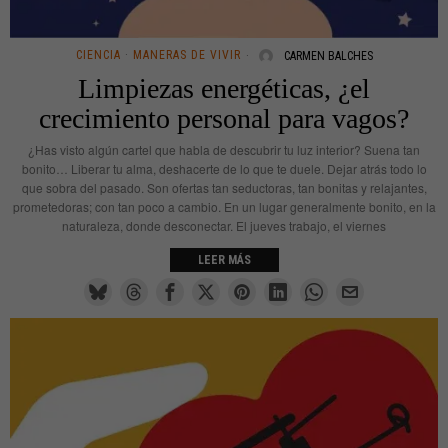
CIENCIA
·
MANERAS DE VIVIR
CARMEN BALCHES
Limpiezas energéticas, ¿el
crecimiento personal para vagos?
¿Has visto algún cartel que habla de descubrir tu luz interior? Suena tan
bonito… Liberar tu alma, deshacerte de lo que te duele. Dejar atrás todo lo
que sobra del pasado. Son ofertas tan seductoras, tan bonitas y relajantes,
prometedoras; con tan poco a cambio. En un lugar generalmente bonito, en la
naturaleza, donde desconectar. El jueves trabajo, el viernes
LEER MÁS