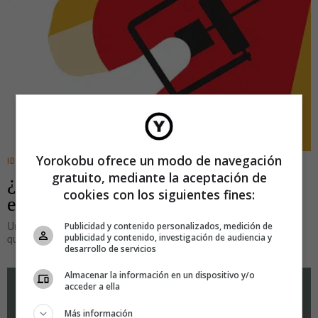
Yorokobu ofrece un modo de navegación
IDEAS
gratuito, mediante la aceptación de
¿Tú también ejerces la manipulación
cookies con los siguientes fines:
emocional o te estás quitando?
Una amiga me decía el otro día con bastante frustración «¿tienen
Publicidad y contenido personalizados, medición de
publicidad y contenido, investigación de audiencia y
que ser todas las madres
desarrollo de servicios
Almacenar la información en un dispositivo y/o
acceder a ella
Más información