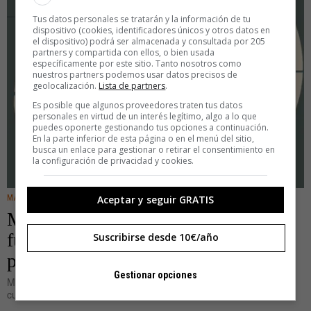
Tus datos personales se tratarán y la información de tu
dispositivo (cookies, identificadores únicos y otros datos en
el dispositivo) podrá ser almacenada y consultada por 205
partners y compartida con ellos, o bien usada
específicamente por este sitio. Tanto nosotros como
nuestros partners podemos usar datos precisos de
geolocalización.
Lista de partners
.
Es posible que algunos proveedores traten tus datos
personales en virtud de un interés legítimo, algo a lo que
puedes oponerte gestionando tus opciones a continuación.
En la parte inferior de esta página o en el menú del sitio,
busca un enlace para gestionar o retirar el consentimiento en
la configuración de privacidad y cookies.
Aceptar y seguir GRATIS
MANERAS DE VIVIR
Mentí: no voy al gimnasio para estar
fuerte (o cómo perder frente a la
Suscribirse desde 10€/año
presión estética)
Gestionar opciones
Me he apuntado al gimnasio hace poco y, según a quién se lo
cuente, me cuesta