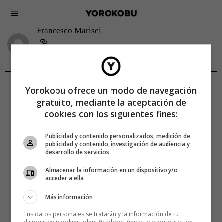
Francesco Marisei
Yorokobu ofrece un modo de navegación
gratuito, mediante la aceptación de
cookies con los siguientes fines:
Publicidad y contenido personalizados, medición de
publicidad y contenido, investigación de audiencia y
desarrollo de servicios
Almacenar la información en un dispositivo y/o
acceder a ella
Más información
CREATIVIDAD
FRANCESCO MARISEI
Tus datos personales se tratarán y la información de tu
Un manifiesto en favor del ‘Slow
dispositivo (cookies, identificadores únicos y otros datos en