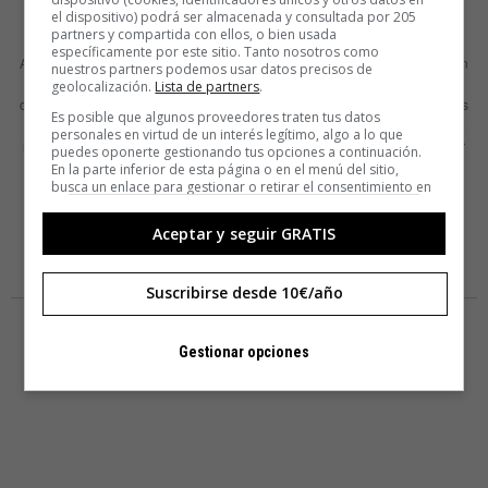
el dispositivo) podrá ser almacenada y consultada por 205
work’
partners y compartida con ellos, o bien usada
específicamente por este sitio. Tanto nosotros como
Algunos acontecimientos de la vida, por buenos o malos que sean, parecen
nuestros partners podemos usar datos precisos de
ejercer un poder especial. El tiempo se detiene. En esos momentos
geolocalización.
Lista de partners
.
cristalizados surge una inocente pero desestabilizadora pregunta: “¿Qué es
Es posible que algunos proveedores traten tus datos
realmente lo que cuenta de verdad?”. De repente nos invade un estado de
personales en virtud de un interés legítimo, algo a lo que
miedo, un vacío. Lo más fácil es hacer todo lo posible para eludir cualquier
puedes oponerte gestionando tus opciones a continuación.
tentativa
En la parte inferior de esta página o en el menú del sitio,
busca un enlace para gestionar o retirar el consentimiento en
la configuración de privacidad y cookies.
LEER MÁS
Aceptar y seguir GRATIS
Suscribirse desde 10€/año
Gestionar opciones