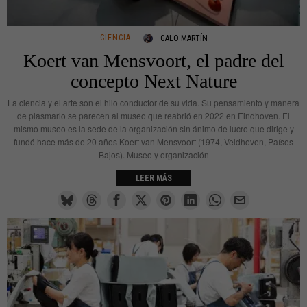
CIENCIA
GALO MARTÍN
Koert van Mensvoort, el padre del
concepto Next Nature
La ciencia y el arte son el hilo conductor de su vida. Su pensamiento y manera
de plasmarlo se parecen al museo que reabrió en 2022 en Eindhoven. El
mismo museo es la sede de la organización sin ánimo de lucro que dirige y
fundó hace más de 20 años Koert van Mensvoort (1974, Veldhoven, Países
Bajos). Museo y organización
LEER MÁS