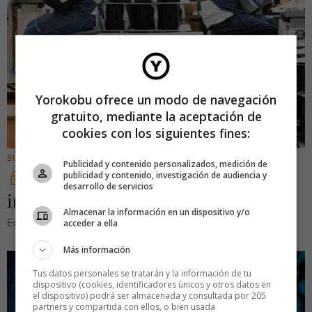
Yorokobu ofrece un modo de navegación
gratuito, mediante la aceptación de
cookies con los siguientes fines:
BUSINESS
Publicidad y contenido personalizados, medición de
publicidad y contenido, investigación de audiencia y
Randoseru, la mochila de la
desarrollo de servicios
infancia autónoma japonesa
Almacenar la información en un dispositivo y/o
En España, es raro ver a niños y a niñas de seis años ir solos al
acceder a ella
Más información
Tus datos personales se tratarán y la información de tu
dispositivo (cookies, identificadores únicos y otros datos en
el dispositivo) podrá ser almacenada y consultada por 205
partners y compartida con ellos, o bien usada