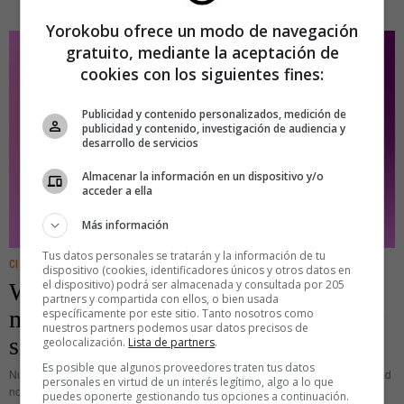
Yorokobu ofrece un modo de navegación
gratuito, mediante la aceptación de
cookies con los siguientes fines:
Publicidad y contenido personalizados, medición de
publicidad y contenido, investigación de audiencia y
desarrollo de servicios
Almacenar la información en un dispositivo y/o
acceder a ella
Más información
Tus datos personales se tratarán y la información de tu
CINE/TV
dispositivo (cookies, identificadores únicos y otros datos en
el dispositivo) podrá ser almacenada y consultada por 205
Wong Kar-wai conjuga su cine en
partners y compartida con ellos, o bien usada
modo condicional: lo que pudo haber
específicamente por este sitio. Tanto nosotros como
nuestros partners podemos usar datos precisos de
sido y no fue
geolocalización.
Lista de partners
.
Es posible que algunos proveedores traten tus datos
Nunca se pierde la esperanza de volver a vivir ese instante que tanta felicidad
personales en virtud de un interés legítimo, algo a lo que
nos proporcionó. Un momento fugaz que se agarra a la memoria como lo
puedes oponerte gestionando tus opciones a continuación.