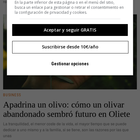
recordamos, no como un hito
En la parte inferior de esta página o en el menú del sitio,
busca un enlace para gestionar o retirar el consentimiento en
la configuración de privacidad y cookies.
Aceptar y seguir GRATIS
Suscribirse desde 10€/año
Gestionar opciones
BUSINESS
Apadrina un olivo: cómo un olivar
abandonado sembró futuro en Oliete
La tranquilidad, el menor coste de la vida, el mayor tiempo que se puede
dedicar a uno mismo y a la familia, si se tiene, son las razones por las que
unas