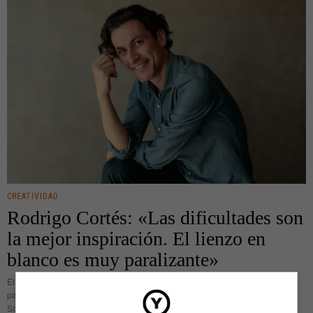
CREATIVIDAD
Rodrigo Cortés: «Las dificultades son
la mejor inspiración. El lienzo en
blanco es muy paralizante»
El setenta por ciento del cuerpo de Rodrigo Cortés está compuesto de
palabras, sátira e ironía. Humor, básicamente. El resto debe ser agua y café.
Sobre la ironía recomienda que si se