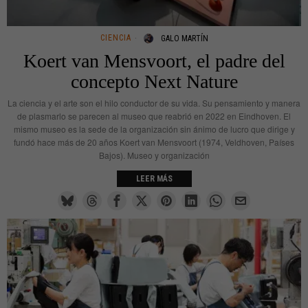
CIENCIA
GALO MARTÍN
Koert van Mensvoort, el padre del
concepto Next Nature
La ciencia y el arte son el hilo conductor de su vida. Su pensamiento y manera
de plasmarlo se parecen al museo que reabrió en 2022 en Eindhoven. El
mismo museo es la sede de la organización sin ánimo de lucro que dirige y
fundó hace más de 20 años Koert van Mensvoort (1974, Veldhoven, Países
Bajos). Museo y organización
LEER MÁS