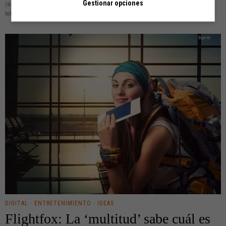
Gestionar opciones
(antes de Zuckerberg)? ¿Cuánto crédito darías a la afirmación de que el
teletexto no fue
DIGITAL
·
ENTRETENIMIENTO
·
IDEAS
Flightfox: La ‘multitud’ sabe cuál es