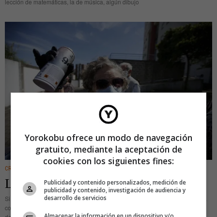
lección de matemáticas, la de música, algún dibujo
Yorokobu ofrece un modo de navegación
gratuito, mediante la aceptación de
cookies con los siguientes fines:
CREATIVIDAD
·
IDEAS
La abuela pinta grafitis
Publicidad y contenido personalizados, medición de
publicidad y contenido, investigación de audiencia y
desarrollo de servicios
Si paseas por Lisboa y ves un anciano con las manos manchadas de pintura
corriendo delante de los municipales, no te asustes. Probablemente esté
Almacenar la información en un dispositivo y/o
detrás de la escena una plataforma llamada Lata65.