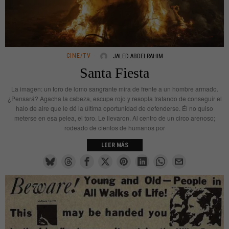
CINE/TV
JALED ABDELRAHIM
Santa Fiesta
La imagen: un toro de lomo sangrante mira de frente a un hombre armado.
¿Pensará? Agacha la cabeza, escupe rojo y resopla tratando de conseguir el
halo de aire que le dé la última oportunidad de defenderse. Él no quiso
meterse en esa pelea, el toro. Le llevaron. Al centro de un circo arenoso;
rodeado de cientos de humanos por
LEER MÁS