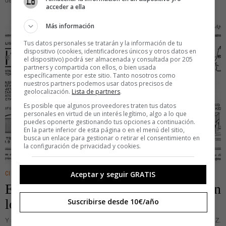
acceder a ella
Más información
Tus datos personales se tratarán y la información de tu
dispositivo (cookies, identificadores únicos y otros datos en
el dispositivo) podrá ser almacenada y consultada por 205
partners y compartida con ellos, o bien usada
específicamente por este sitio. Tanto nosotros como
nuestros partners podemos usar datos precisos de
geolocalización.
Lista de partners
.
Es posible que algunos proveedores traten tus datos
personales en virtud de un interés legítimo, algo a lo que
puedes oponerte gestionando tus opciones a continuación.
En la parte inferior de esta página o en el menú del sitio,
busca un enlace para gestionar o retirar el consentimiento en
la configuración de privacidad y cookies.
Aceptar y seguir GRATIS
CINE/TV
·
DIGITAL
·
IDEAS
El 'Like' de Facebook ya se inventó en
los años 30
Suscribirse desde 10€/año
Y si alguien dijera que la idea de Facebook ya la tuvo alguien medio siglo a. Z.