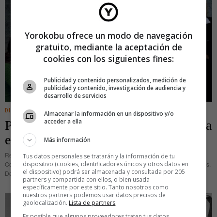
Yorokobu ofrece un modo de navegación
gratuito, mediante la aceptación de
cookies con los siguientes fines:
Publicidad y contenido personalizados, medición de
publicidad y contenido, investigación de audiencia y
desarrollo de servicios
DIGITAL
·
ENTRETENIMIENTO
Almacenar la información en un dispositivo y/o
acceder a ella
Private, la primera serie que se estrena
en YouTube en España
Más información
Reed Brennan no acaba de encajar en la exclusiva Academia Easton de
Tus datos personales se tratarán y la información de tu
dispositivo (cookies, identificadores únicos y otros datos en
Connecticut (EE.UU). Y, para colmo, asesinan a su novio en sus instalaciones.
el dispositivo) podrá ser almacenada y consultada por 205
De esta forma arranca Private, la primera serie
partners y compartida con ellos, o bien usada
específicamente por este sitio. Tanto nosotros como
nuestros partners podemos usar datos precisos de
geolocalización.
Lista de partners
.
Es posible que algunos proveedores traten tus datos