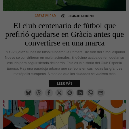
CREATIVIDAD
JUANJO MORENO
El club centenario de fútbol que
prefirió quedarse en Gràcia antes que
convertirse en una marca
En 1928, diez clubes de fútbol fundaron la Primera División del fútbol español.
Nueve se convirtieron en multinacionales. El décimo acaba de remodelar su
escudo para seguir siendo del barrio. Esta es la historia del Club Esportiu
Europa. Hay una paradoja urbana que se repite en casi todas las grandes
metrópolis europeas. A medida que las ciudades se vuelven más
LEER MÁS