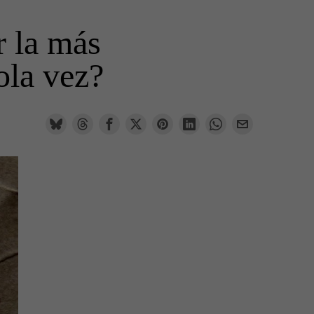
r la más
ola vez?