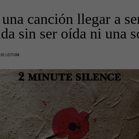
una canción llegar a se
da sin ser oída ni una s
 DE LECTURA