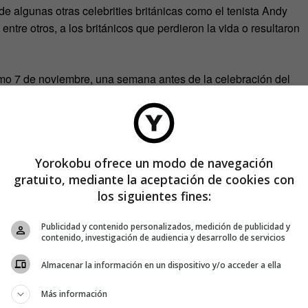
de algunas otras celebrities británicas como el tenista Andy
ntre otros, a los británicos que perdieron la vida o resultaron
imo 7 de noviembre, una semana antes de la celebración del
memora el fin de la I Guerra Mundial y recuerda a los héroes
ón
(el coste por descarga será de una libra) será destinado a
Yorokobu ofrece un modo de navegación
olabora
The Royal British Legion.
gratuito, mediante la aceptación de cookies con
los siguientes fines:
Publicidad y contenido personalizados, medición de publicidad y
contenido, investigación de audiencia y desarrollo de servicios
Almacenar la información en un dispositivo y/o acceder a ella
Más información