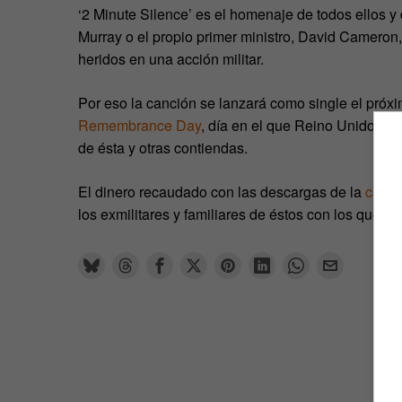
‘2 Minute Silence’ es el homenaje de todos ellos y 
Murray o el propio primer ministro, David Cameron, e
heridos en una acción militar.
Por eso la canción se lanzará como single el próx
Remembrance Day
, día en el que Reino Unido con
de ésta y otras contiendas.
El dinero recaudado con las descargas de la
canci
los exmilitares y familiares de éstos con los que c