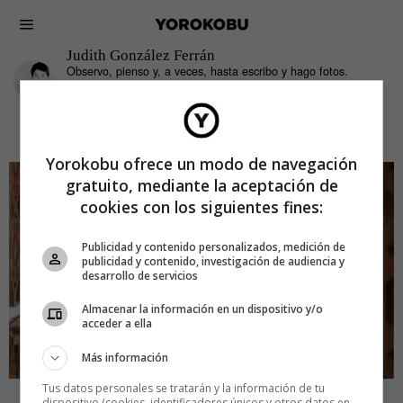
Judith González Ferrán
Observo, pienso y, a veces, hasta escribo y hago fotos.
«Filologueo» en Fundéu ocho horas al día y trasteo por el
mundo el resto.
Yorokobu ofrece un modo de navegación
gratuito, mediante la aceptación de
cookies con los siguientes fines:
Publicidad y contenido personalizados, medición de
publicidad y contenido, investigación de audiencia y
desarrollo de servicios
Almacenar la información en un dispositivo y/o
acceder a ella
Más información
Tus datos personales se tratarán y la información de tu
IDEAS
JUDITH GONZÁLEZ FERRÁN
dispositivo (cookies, identificadores únicos y otros datos en