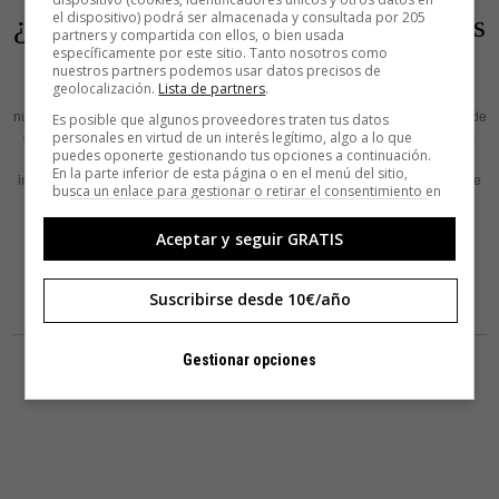
el dispositivo) podrá ser almacenada y consultada por 205
¿Qué ha sido de la madera en nuestras
partners y compartida con ellos, o bien usada
vidas?
específicamente por este sitio. Tanto nosotros como
nuestros partners podemos usar datos precisos de
geolocalización.
Lista de partners
.
Si nos preguntaran si podemos enumerar las diferencias que hay entre
nuestras casas y las de nuestros abuelos, se nos ocurrirían una buena lista de
Es posible que algunos proveedores traten tus datos
cambios, la mayor parte de ellos relacionados probablemente con algunos
personales en virtud de un interés legítimo, algo a lo que
puedes oponerte gestionando tus opciones a continuación.
avances tecnológicos y, si nos remontáramos más, puede que con la
En la parte inferior de esta página o en el menú del sitio,
introducción de algunos electrodomésticos hoy comunes o con medidas que
busca un enlace para gestionar o retirar el consentimiento en
han añadido confort a
la configuración de privacidad y cookies.
Aceptar y seguir GRATIS
LEER MÁS
Suscribirse desde 10€/año
Gestionar opciones