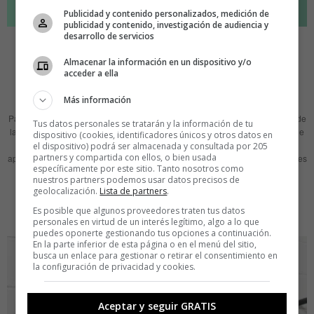
Publicidad y contenido personalizados, medición de
publicidad y contenido, investigación de audiencia y
desarrollo de servicios
BRANDED CONTENT
LAURA PALMER
¿Qué pasaría si Hobbes estuviera
Almacenar la información en un dispositivo y/o
acceder a ella
equivocado?
Más información
El binomio comercio colaborativo caerá en desgracia en unos meses.
Palabras como alternativo, autoempleo, sostenible, etc, ya acusan el efecto de
Tus datos personales se tratarán y la información de tu
la quemazón que produce ser expuestas día sí día también en los titulares de
dispositivo (cookies, identificadores únicos y otros datos en
los medios de comunicación Así que aprovechemos el gap. Perdón,
el dispositivo) podrá ser almacenada y consultada por 205
partners y compartida con ellos, o bien usada
aprovechemos la ventana de oportunidad. Uf, hay que admitir que a veces tres
específicamente por este sitio. Tanto nosotros como
letras dicen
nuestros partners podemos usar datos precisos de
geolocalización.
Lista de partners
.
LEER MÁS
Es posible que algunos proveedores traten tus datos
personales en virtud de un interés legítimo, algo a lo que
puedes oponerte gestionando tus opciones a continuación.
En la parte inferior de esta página o en el menú del sitio,
busca un enlace para gestionar o retirar el consentimiento en
la configuración de privacidad y cookies.
Aceptar y seguir GRATIS